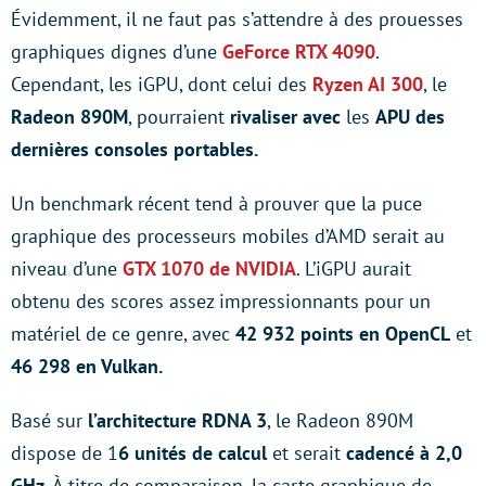
Évidemment, il ne faut pas s’attendre à des prouesses
graphiques dignes d’une
GeForce RTX 4090
.
Cependant, les iGPU, dont celui des
Ryzen AI 300
, le
Radeon 890M
, pourraient
rivaliser avec
les
APU des
dernières consoles portables.
Un benchmark récent tend à prouver que la puce
graphique des processeurs mobiles d’AMD serait au
niveau d’une
GTX 1070 de NVIDIA
. L’iGPU aurait
obtenu des scores assez impressionnants pour un
matériel de ce genre, avec
42 932 points en OpenCL
et
46 298 en Vulkan.
Basé sur
l’architecture RDNA 3
, le Radeon 890M
dispose de 1
6 unités de calcul
et serait
cadencé à 2,0
GHz
. À titre de comparaison, la carte graphique de