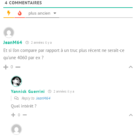
4
COMMENTAIRES
plus ancien
JeanM64
2 années il y a
Et si l’on compare par rapport à un truc plus récent ne serait-ce
qu’une 4060 par ex ?
0
Yannick Guerrini
2 années il y a
Reply to
JeanM64
Quel intérêt ?
0