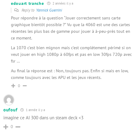
edouart tranche
2 années il y a
Reply to
Yannick Guerrini
Pour répondre à la question “Jouer correctement sans carte
graphique bientôt possible ?” Vu que la 4060 est une des cartes
récentes les plus bas de gamme pour jouer à à-peu-près tout en
ce moment.
La 1070 c’est bien mignon mais c’est complètement périmé si on
veut jouer en high 1080p à 60fps et pas en low 30fps 720p avec
fsr …
Au final la réponse est : Non, toujours pas. Enfin si mais en low,
comme toujours avec les APU et les jeux récents.
0
oufouf
1 année il y a
imagine ce AI 300 dans un steam deck <3
0