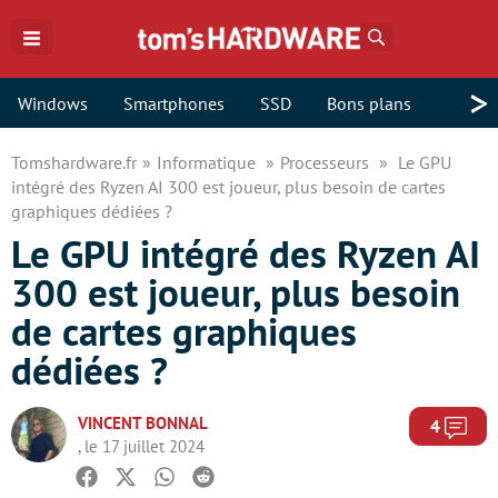
Rechercher
>
Windows
Smartphones
SSD
Bons plans
Tomshardware.fr
Informatique
Processeurs
Le GPU
intégré des Ryzen AI 300 est joueur, plus besoin de cartes
graphiques dédiées ?
Le GPU intégré des Ryzen AI
300 est joueur, plus besoin
de cartes graphiques
dédiées ?
VINCENT BONNAL
Com
4
, le 17 juillet 2024
Facebook
Twitter
Whatsapp
Reddit