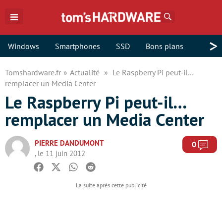
Rechercher
>
Windows
Smartphones
SSD
Bons plans
Tomshardware.fr
Actualité
Le Raspberry Pi peut-il…
remplacer un Media Center
Le Raspberry Pi peut-il…
remplacer un Media Center
PIERRE DANDUMONT
Com
0
, le 11 juin 2012
Facebook
Twitter
Whatsapp
Reddit