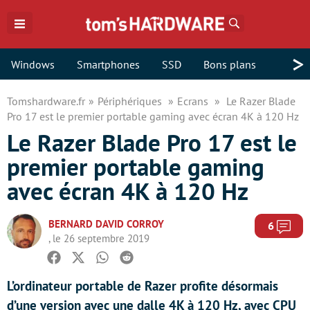
Rechercher
>
Windows
Smartphones
SSD
Bons plans
Tomshardware.fr
Périphériques
Ecrans
Le Razer Blade
Pro 17 est le premier portable gaming avec écran 4K à 120 Hz
Le Razer Blade Pro 17 est le
premier portable gaming
avec écran 4K à 120 Hz
BERNARD DAVID CORROY
Com
6
, le 26 septembre 2019
Facebook
Twitter
Whatsapp
Reddit
L’ordinateur portable de Razer profite désormais
d’une version avec une dalle 4K à 120 Hz, avec CPU