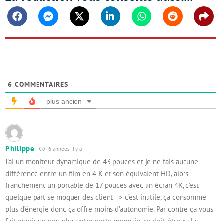
Facebook
Messenger
Twitter
Linkedin
Whatsapp
Reddit
Shar
6
COMMENTAIRES
plus ancien
Philippe
6 années il y a
J’ai un moniteur dynamique de 43 pouces et je ne fais aucune
différence entre un film en 4 K et son équivalent HD, alors
franchement un portable de 17 pouces avec un écran 4K, c’est
quelque part se moquer des client => c’est inutile, ça consomme
plus d’énergie donc ça offre moins d’autonomie. Par contre ça vous
fait ouvrir un peu plus votre porte monnaie, ce doit être ça la