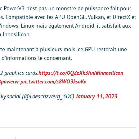
ic PowerVR n’est pas un monstre de puissance fait pour
és. Compatible avec les APU OpenGL, Vulkan, et DirectX et
indows, Linux mais également Android, il satisfait aux
 Innosilicon.
e maintenant à plusieurs mois, ce GPU resterait une
u d’informations le concernant.
2 graphics cards.
https://t.co/0QZzXk3hni
#innosilicon
#powervr
pic.twitter.com/s8WO3ksoKv
ky.social (@Loeschzwerg_3DC)
January 11, 2023