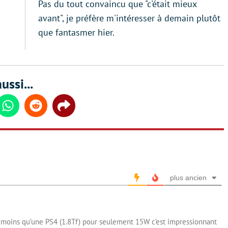
Pas du tout convaincu que "c'était mieux
avant", je préfère m'intéresser à demain plutôt
que fantasmer hier.
ussi...
din
Whatsapp
Reddit
Share
plus ancien
eu moins qu’une PS4 (1.8Tf) pour seulement 15W c’est impressionnant