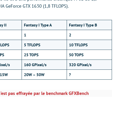
IDIA GeForce GTX 1630 (1,8 TFLOPS).
y II
Fantasy I Type A
Fantasy I Type B
1
2
FLOPS
5 TFLOPS
10 TFLOPS
PS
25 TOPS
50 TOPS
ixel/s
160 GPixel/s
320 GPixel/s
 15W
20W – 50W
?
n’est pas effrayée par le benchmark GFXBench