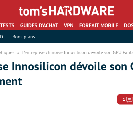
TESTS
GUIDES D’ACHAT
VPN
FORFAIT MOBILE
DOS
SD
Bons plans
aphiques
L’entreprise chinoise Innosilicon dévoile son GPU Fanta
ise Innosilicon dévoile son
ement
1