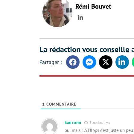
Rémi Bouvet
LinkedIn
La rédaction vous conseille a
Facebook
Messenger
Twitter
Linke
1
COMMENTAIRE
kaeronn
3 années il y a
oui mais 1.5Tflops c’est juste un p