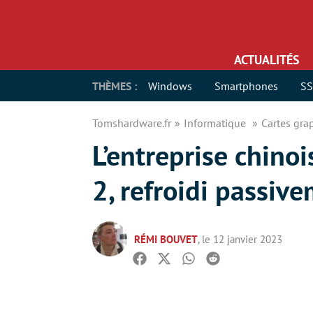
ACTUALITÉS
THÈMES :
Windows
Smartphones
S
Tomshardware.fr
Informatique
Cartes gr
L’entreprise chino
2, refroidi passiv
RÉMI BOUVET
, le 12 janvier 2023
Facebook
Twitter
Whatsapp
Reddit