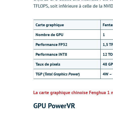
TFLOPS, soit inférieure à celle de la NV
Carte graphique
Fantas
Nombre de GPU
1
Performance FP32
1,5 T
Performance INT8
12 TO
Taux de pixels
48 GP
TGP (
Total Graphics Power
)
4W –
La carte graphique chinoise Fenghua 1 
GPU PowerVR