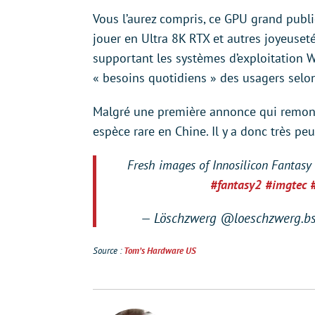
Vous l’aurez compris, ce GPU grand publ
jouer en Ultra 8K RTX et autres joyeuset
supportant les systèmes d’exploitation W
« besoins quotidiens » des usagers selon
Malgré une première annonce qui remont
espèce rare en Chine. Il y a donc très pe
Fresh images of Innosilicon Fantasy 
#fantasy2
#imgtec
— Löschzwerg @loeschzwerg.bs
Source :
Tom’s Hardware US