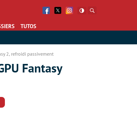
Facebook
Twitter
Facebook
Rechercher
SIERS
TUTOS
sy 2, refroidi passivement
 GPU Fantasy
Commentaires