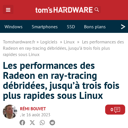
Rechercher
>
Windows
Smartphones
SSD
Bons plans
Tomshardware.fr
Logiciels
Linux
Les performances des
Radeon en ray-tracing débridées, jusqu’à trois fois plus
rapides sous Linux
Les performances des
Radeon en ray-tracing
débridées, jusqu’à trois fois
plus rapides sous Linux
RÉMI BOUVET
Com
0
, le 16 août 2023
Facebook
Twitter
Whatsapp
Reddit