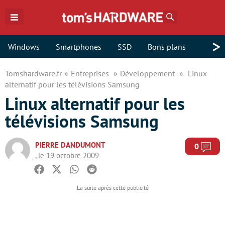
Rechercher
>
Windows
Smartphones
SSD
Bons plans
Tomshardware.fr
Entreprises
Développement
Linux
alternatif pour les télévisions Samsung
Linux alternatif pour les
télévisions Samsung
PIERRE DANDUMONT
Com
0
, le 19 octobre 2009
Facebook
Twitter
Whatsapp
Reddit