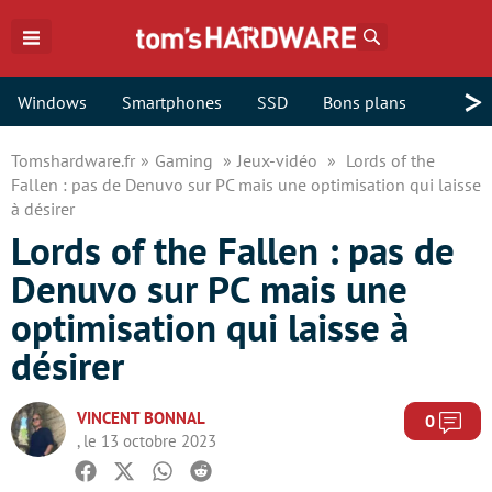
Rechercher
>
Windows
Smartphones
SSD
Bons plans
Tomshardware.fr
Gaming
Jeux-vidéo
Lords of the
Fallen : pas de Denuvo sur PC mais une optimisation qui laisse
à désirer
Lords of the Fallen : pas de
Denuvo sur PC mais une
optimisation qui laisse à
désirer
VINCENT BONNAL
Com
0
, le 13 octobre 2023
Facebook
Twitter
Whatsapp
Reddit