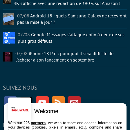
4K s’affiche avec une rédaction de 390 € sur Amazon !
07/08
Android 18 : quels Samsung Galaxy ne recevront
pas la mise à jour ?
07/08
Google Messages s’attaque enfin à deux de ses
plus gros défauts
07/08
iPhone 18 Pro : pourquoi il sera difficile de
l’acheter à son lancement en septembre
SUIVEZ-NOUS
Facebook
Twitter
Youtube
RSS
Newsletter
Welcome
With our 226
partners
, we wish to store and access information on
ENTREPRISE
À PROPOS
your devices (cookies, pixels in emails, etc.), combine and share