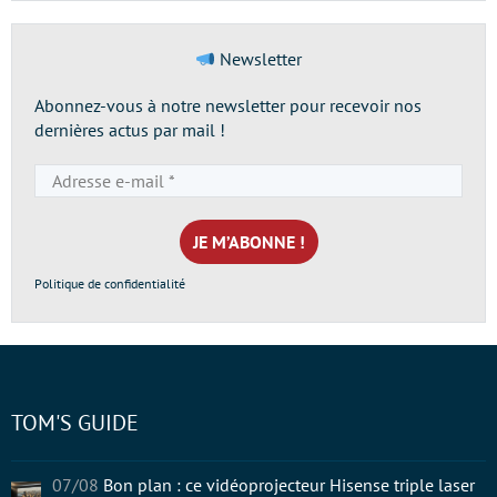
Newsletter
Abonnez-vous à notre newsletter pour recevoir nos
dernières actus par mail !
Adresse
e-
mail
*
Politique de confidentialité
TOM'S GUIDE
07/08
Bon plan : ce vidéoprojecteur Hisense triple laser