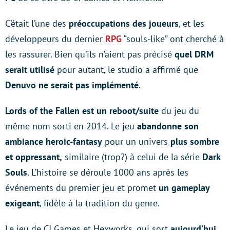
C’était l’une des
préoccupations des joueurs
, et les
développeurs du dernier
RPG
“souls-like” ont cherché à
les rassurer. Bien qu’ils n’aient pas précisé
quel DRM
serait utilisé
pour autant, le studio a affirmé que
Denuvo ne serait pas implémenté
.
Lords of the Fallen est un reboot/suite
du jeu du
même nom sorti en 2014. Le jeu
abandonne son
ambiance heroic-fantasy
pour un univers
plus sombre
et oppressant,
similaire (trop?) à celui de la série
Dark
Souls
. L’histoire se déroule 1000 ans après les
événements du premier jeu et promet
un gameplay
exigeant
, fidèle à la tradition du genre.
Le jeu de CI Games et Hexworks, qui sort
aujourd’hui
,