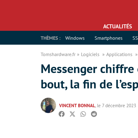
ACTUALITÉS
THÈMES :
Windows
Smartphones
S
Tomshardware.fr
Logiciels
Applications
Messenger chiffre 
bout, la fin de l’e
VINCENT BONNAL
, le 7 décembre 2023
Facebook
Twitter
Whatsapp
Reddit