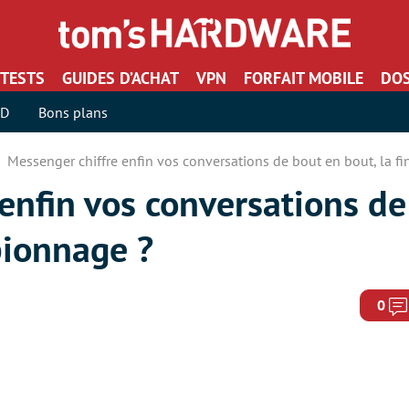
TESTS
GUIDES D’ACHAT
VPN
FORFAIT MOBILE
DOS
SD
Bons plans
Messenger chiffre enfin vos conversations de bout en bout, la fi
enfin vos conversations de
spionnage ?
0