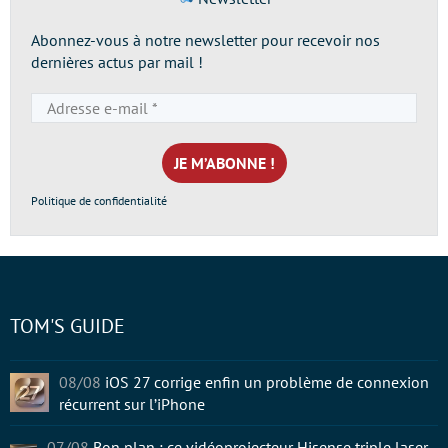
Abonnez-vous à notre newsletter pour recevoir nos
dernières actus par mail !
Adresse
e-
mail
*
Politique de confidentialité
TOM'S GUIDE
08/08
iOS 27 corrige enfin un problème de connexion
récurrent sur l’iPhone
07/08
Bon plan : ce vidéoprojecteur Hisense triple laser