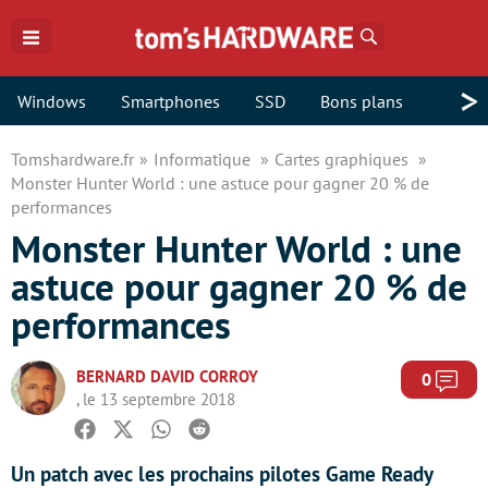
Rechercher
>
Windows
Smartphones
SSD
Bons plans
Tomshardware.fr
Informatique
Cartes graphiques
Monster Hunter World : une astuce pour gagner 20 % de
performances
Monster Hunter World : une
astuce pour gagner 20 % de
performances
BERNARD DAVID CORROY
Com
0
, le 13 septembre 2018
Facebook
Twitter
Whatsapp
Reddit
Un patch avec les prochains pilotes Game Ready