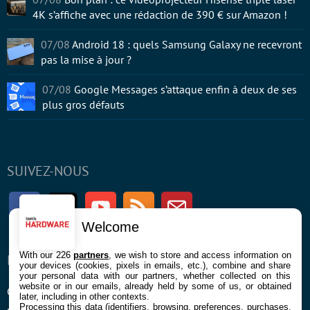
4K s’affiche avec une rédaction de 390 € sur Amazon !
07/08
Android 18 : quels Samsung Galaxy ne recevront
pas la mise à jour ?
07/08
Google Messages s’attaque enfin à deux de ses
plus gros défauts
SUIVEZ-NOUS
Facebook
Twitter
Youtube
RSS
Newsletter
Welcome
With our 226
partners
, we wish to store and access information on
ENTREPRISE
À PROPOS
your devices (cookies, pixels in emails, etc.), combine and share
your personal data with our partners, whether collected on this
website or in our emails, already held by some of us, or obtained
Confidentialité et Cookies
Contact
later, including in other contexts.
Processing this data (identifiers, browsing, preferences, purchases,