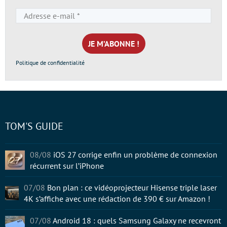
Adresse
e-
mail
*
Politique de confidentialité
TOM'S GUIDE
08/08
iOS 27 corrige enfin un problème de connexion
récurrent sur l’iPhone
07/08
Bon plan : ce vidéoprojecteur Hisense triple laser
4K s’affiche avec une rédaction de 390 € sur Amazon !
07/08
Android 18 : quels Samsung Galaxy ne recevront