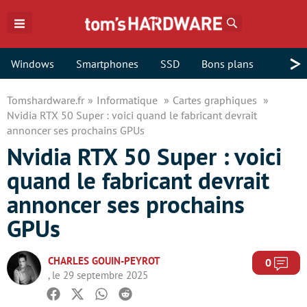
Rechercher
>
Windows
Smartphones
SSD
Bons plans
Tomshardware.fr
Informatique
Cartes graphiques
Nvidia RTX 50 Super : voici quand le fabricant devrait
annoncer ses prochains GPUs
Nvidia RTX 50 Super : voici
quand le fabricant devrait
annoncer ses prochains
GPUs
CHARLES GOUIN-PEYROT
Com
0
, le 29 septembre 2025
Facebook
Twitter
Whatsapp
Reddit