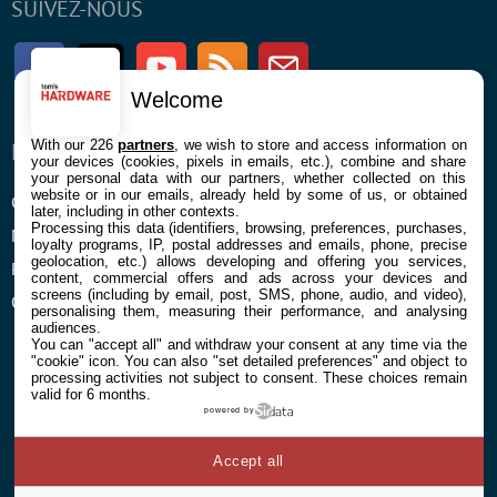
SUIVEZ-NOUS
Facebook
Twitter
Youtube
RSS
Newsletter
Welcome
With our 226
partners
, we wish to store and access information on
ENTREPRISE
À PROPOS
your devices (cookies, pixels in emails, etc.), combine and share
your personal data with our partners, whether collected on this
website or in our emails, already held by some of us, or obtained
Confidentialité et Cookies
Contact
later, including in other contexts.
Processing this data (identifiers, browsing, preferences, purchases,
Mentions légales et CGU
loyalty programs, IP, postal addresses and emails, phone, precise
geolocation, etc.) allows developing and offering you services,
Préférences Cookies
content, commercial offers and ads across your devices and
screens (including by email, post, SMS, phone, audio, and video),
Qui sommes nous
personalising them, measuring their performance, and analysing
audiences.
You can "accept all" and withdraw your consent at any time via the
"cookie" icon
. You can also "set detailed preferences" and object to
processing activities not subject to consent. These choices remain
valid for 6 months.
powered by
© 2026 Galaxie Media Tous droits réservés
Accept all