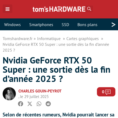
Rechercher
>
Windows
Smartphones
SSD
Bons plans
Tomshardware.fr
Informatique
Cartes graphiques
Nvidia GeForce RTX 50 Super : une sortie dès la fin d’année
2025 ?
Nvidia GeForce RTX 50
Super : une sortie dès la fin
d’année 2025 ?
CHARLES GOUIN-PEYROT
Com
0
, le 29 juillet 2025
Facebook
Twitter
Whatsapp
Reddit
Selon de récentes rumeurs, Nvidia pourrait lancer sa