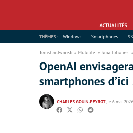
ACTUALITÉS
THÈMES :
Windows
Smartphones
S
Tomshardware.fr
Mobilité
Smartphones
OpenAI envisagera
smartphones d’ici
CHARLES GOUIN-PEYROT
, le 6 mai 202
Facebook
Twitter
Whatsapp
Reddit