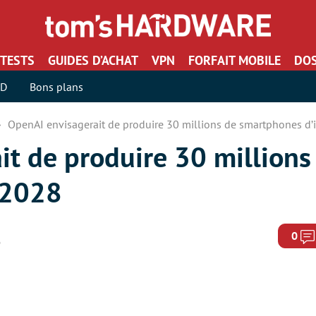
TESTS
GUIDES D’ACHAT
VPN
FORFAIT MOBILE
DOS
SD
Bons plans
OpenAI envisagerait de produire 30 millions de smartphones d’
it de produire 30 millions
 2028
0
6