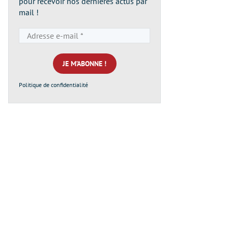
pour recevoir nos dernières actus par
mail !
Adresse
e-
mail
*
Politique de confidentialité