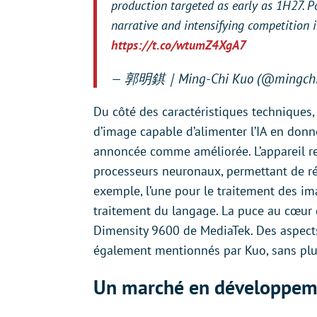
production targeted as early as 1H27. P
narrative and intensifying competition 
https://t.co/wtumZ4XgA7
— 郭明錤｜Ming-Chi Kuo (@mingchi
Du côté des caractéristiques techniques,
d’image capable d’alimenter l’IA en don
annoncée comme améliorée. L’appareil re
processeurs neuronaux, permettant de rép
exemple, l’une pour le traitement des ima
traitement du langage. La puce au cœur d
Dimensity 9600 de MediaTek. Des aspects 
également mentionnés par Kuo, sans plus 
Un marché en développem