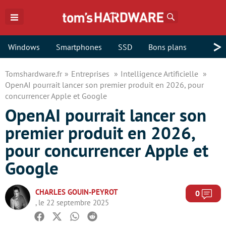
Rechercher
>
Windows
Smartphones
SSD
Bons plans
Tomshardware.fr
Entreprises
Intelligence Artificielle
OpenAI pourrait lancer son premier produit en 2026, pour
concurrencer Apple et Google
OpenAI pourrait lancer son
premier produit en 2026,
pour concurrencer Apple et
Google
CHARLES GOUIN-PEYROT
Com
0
, le 22 septembre 2025
Facebook
Twitter
Whatsapp
Reddit