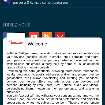
passer à 0 €, mais ça ne durera pas
SUIVEZ-NOUS
Facebook
Twitter
Youtube
RSS
Newsletter
Welcome
With our 226
partners
, we wish to store and access information on
ENTREPRISE
À PROPOS
your devices (cookies, pixels in emails, etc.), combine and share
your personal data with our partners, whether collected on this
website or in our emails, already held by some of us, or obtained
Confidentialité et Cookies
Contact
later, including in other contexts.
Processing this data (identifiers, browsing, preferences, purchases,
Mentions légales et CGU
loyalty programs, IP, postal addresses and emails, phone, precise
geolocation, etc.) allows developing and offering you services,
Préférences Cookies
content, commercial offers and ads across your devices and
screens (including by email, post, SMS, phone, audio, and video),
Qui sommes nous
personalising them, measuring their performance, and analysing
audiences.
You can "accept all" and withdraw your consent at any time via the
"cookie" icon
. You can also "set detailed preferences" and object to
processing activities not subject to consent. These choices remain