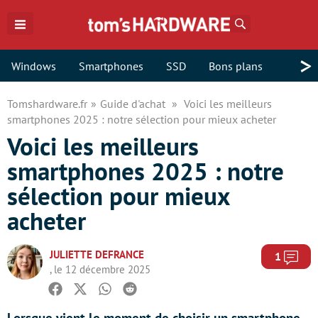
Rechercher
>
Windows
Smartphones
SSD
Bons plans
Tomshardware.fr
Guide d'achat
Voici les meilleurs
smartphones 2025 : notre sélection pour mieux acheter
Voici les meilleurs
smartphones 2025 : notre
sélection pour mieux
acheter
JULIETTE DEFRANCE
Com
1
, le 12 décembre 2025
Facebook
Twitter
Whatsapp
Reddit