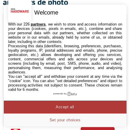
amateurs de photo
Welcome
With our 226
partners
, we wish to store and access information on
your devices (cookies, pixels in emails, etc.), combine and share
your personal data with our partners, whether collected on this
website or in our emails, already held by some of us, or obtained
later, including in other contexts.
Processing this data (identifiers, browsing, preferences, purchases,
loyalty programs, IP, postal addresses and emails, phone, precise
geolocation, etc.) allows developing and offering you services,
content, commercial offers and ads across your devices and
screens (including by email, post, SMS, phone, audio, and video),
personalising them, measuring their performance, and analysing
audiences.
You can "accept all" and withdraw your consent at any time via the
"cookie" icon
. You can also "set detailed preferences" and object to
Google Pixel 7 Pro
processing activities not subject to consent. These choices remain
valid for 6 months.
Pour les amateurs de photo
powered by
Accept all
250€
VOIR L’OFFRE
Set your choices