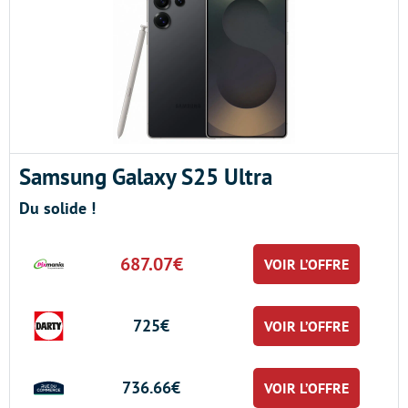
Samsung Galaxy S25 Ultra
Du solide !
687.07€
VOIR L’OFFRE
725€
VOIR L’OFFRE
736.66€
VOIR L’OFFRE