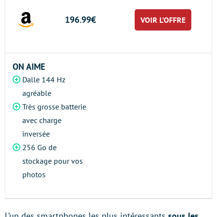
196.99€
VOIR L’OFFRE
ON AIME
Dalle 144 Hz
agréable
Très grosse batterie
avec charge
inversée
256 Go de
stockage pour vos
photos
L’un des smartphones les plus intéressants
sous les