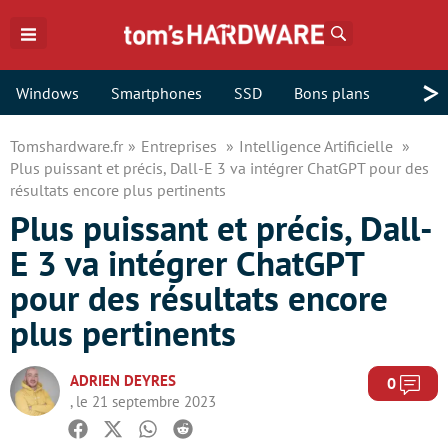
Rechercher
>
Windows
Smartphones
SSD
Bons plans
Tomshardware.fr
Entreprises
Intelligence Artificielle
Plus puissant et précis, Dall-E 3 va intégrer ChatGPT pour des
résultats encore plus pertinents
Plus puissant et précis, Dall-
E 3 va intégrer ChatGPT
pour des résultats encore
plus pertinents
ADRIEN DEYRES
Com
0
, le 21 septembre 2023
Facebook
Twitter
Whatsapp
Reddit