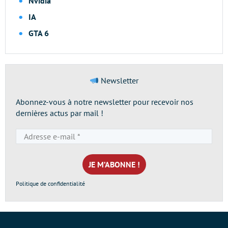
Nvidia
IA
GTA 6
Newsletter
Abonnez-vous à notre newsletter pour recevoir nos
dernières actus par mail !
Adresse
e-
mail
*
Politique de confidentialité