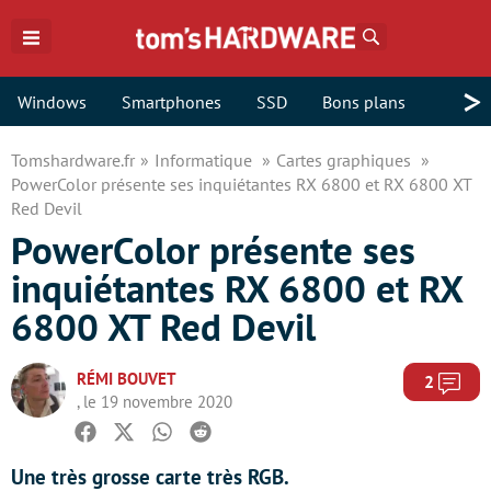
Rechercher
>
Windows
Smartphones
SSD
Bons plans
Tomshardware.fr
Informatique
Cartes graphiques
PowerColor présente ses inquiétantes RX 6800 et RX 6800 XT
Red Devil
PowerColor présente ses
inquiétantes RX 6800 et RX
6800 XT Red Devil
RÉMI BOUVET
Com
2
, le 19 novembre 2020
Facebook
Twitter
Whatsapp
Reddit
Une très grosse carte très RGB.