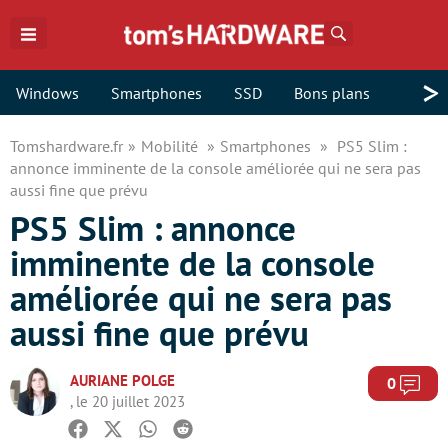
Rechercher
>
Windows
Smartphones
SSD
Bons plans
Tomshardware.fr
Mobilité
Smartphones
PS5 Slim :
annonce imminente de la console améliorée qui ne sera pas
aussi fine que prévu
PS5 Slim : annonce
imminente de la console
améliorée qui ne sera pas
aussi fine que prévu
AURIANE POLGE
Com
0
, le 20 juillet 2023
Facebook
Twitter
Whatsapp
Reddit