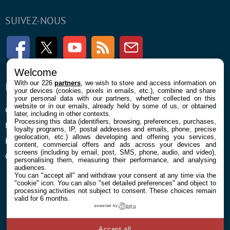
SUIVEZ-NOUS
Facebook
Twitter
Youtube
RSS
Newsletter
Welcome
With our 226
partners
, we wish to store and access information on
ENTREPRISE
À PROPOS
your devices (cookies, pixels in emails, etc.), combine and share
your personal data with our partners, whether collected on this
website or in our emails, already held by some of us, or obtained
Confidentialité et Cookies
Contact
later, including in other contexts.
Processing this data (identifiers, browsing, preferences, purchases,
Mentions légales et CGU
loyalty programs, IP, postal addresses and emails, phone, precise
geolocation, etc.) allows developing and offering you services,
Préférences Cookies
content, commercial offers and ads across your devices and
screens (including by email, post, SMS, phone, audio, and video),
Qui sommes nous
personalising them, measuring their performance, and analysing
audiences.
You can "accept all" and withdraw your consent at any time via the
"cookie" icon
. You can also "set detailed preferences" and object to
processing activities not subject to consent. These choices remain
valid for 6 months.
powered by
© 2026 Galaxie Media Tous droits réservés
Accept all