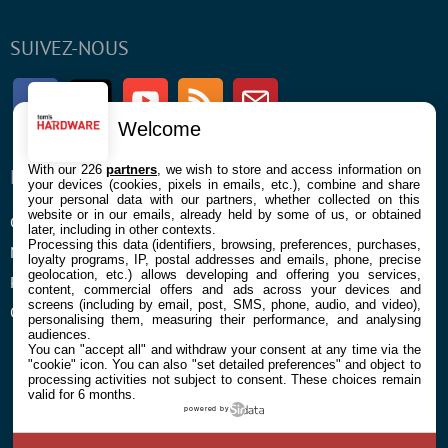
SUIVEZ-NOUS
Facebook
Twitter
Youtube
RSS
Newsletter
Welcome
With our 226
partners
, we wish to store and access information on
ENTREPRISE
À PROPOS
your devices (cookies, pixels in emails, etc.), combine and share
your personal data with our partners, whether collected on this
website or in our emails, already held by some of us, or obtained
Confidentialité et Cookies
Contact
later, including in other contexts.
Processing this data (identifiers, browsing, preferences, purchases,
Mentions légales et CGU
loyalty programs, IP, postal addresses and emails, phone, precise
geolocation, etc.) allows developing and offering you services,
Préférences Cookies
content, commercial offers and ads across your devices and
screens (including by email, post, SMS, phone, audio, and video),
Qui sommes nous
personalising them, measuring their performance, and analysing
audiences.
You can "accept all" and withdraw your consent at any time via the
"cookie" icon
. You can also "set detailed preferences" and object to
processing activities not subject to consent. These choices remain
valid for 6 months.
powered by
© 2026 Galaxie Media Tous droits réservés