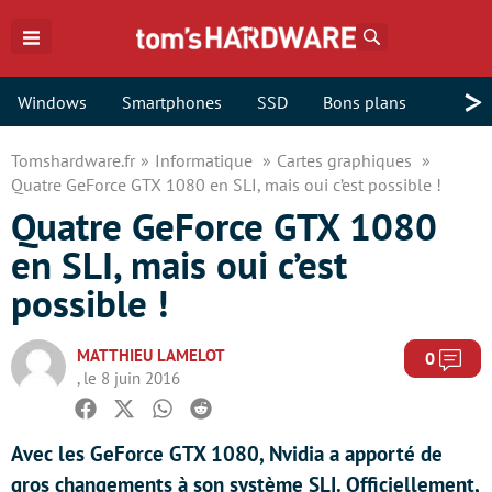
Rechercher
>
Windows
Smartphones
SSD
Bons plans
Tomshardware.fr
Informatique
Cartes graphiques
Quatre GeForce GTX 1080 en SLI, mais oui c’est possible !
Quatre GeForce GTX 1080
en SLI, mais oui c’est
possible !
MATTHIEU LAMELOT
Com
0
, le 8 juin 2016
Facebook
Twitter
Whatsapp
Reddit
Avec les GeForce GTX 1080, Nvidia a apporté de
gros changements à son système SLI. Officiellement,