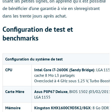
lisant les petites lignes, on apprend qu’il est possible
de bénéficier d’une garantie à vie en s’enregistrant
dans les trente jours après achat.
Configuration de test et
benchmarks
Configuration du système de test
CPU
Intel Core i7-2600K (Sandy Bridge)
: LGA 115
cache 8 Mo L3 partagés
Overclocké à 4 GHz sous 1.25 V, Turbo Boost 
Carte Mère
Asus P8P67 Deluxe
, BIOS 1502 (03/02/2011):
LGA 1155
Mémoire
Kingston KHX1600C9D3K2/8GX
: 8 Go DDR3