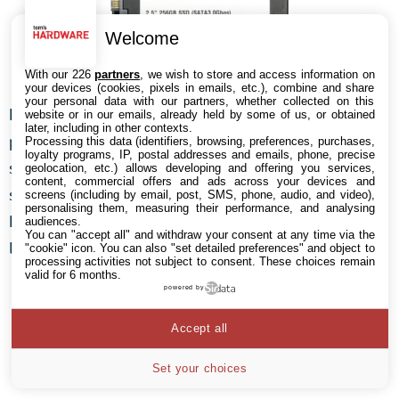
Welcome
With our 226
partners
, we wish to store and access information on
your devices (cookies, pixels in emails, etc.), combine and share
your personal data with our partners, whether collected on this
L’alimentation Seasonic X760 est devenue un standard
website or in our emails, already held by some of us, or obtained
later, including in other contexts.
pour nos configurations de test. Nous l’utilisons pour
Processing this data (identifiers, browsing, preferences, purchases,
loyalty programs, IP, postal addresses and emails, phone, precise
son excellente efficacité, ses câbles modulaires et sa
geolocation, etc.) allows developing and offering you services,
content, commercial offers and ads across your devices and
solide réputation de fiabilité. Aujourd’hui, son label 80
screens (including by email, post, SMS, phone, audio, and video),
personalising them, measuring their performance, and analysing
Plus Gold nous a permis d’évaluer de manière précise
audiences.
You can "accept all" and withdraw your consent at any time via the
la consommation du système.
"cookie" icon
. You can also "set detailed preferences" and object to
processing activities not subject to consent. These choices remain
valid for 6 months.
powered by
Accept all
Set your choices