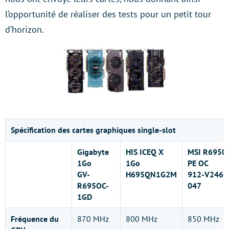
l’opportunité de réaliser des tests pour un petit tour
d’horizon.
Spécification des cartes graphiques single-slot
Gigabyte
HIS ICEQ X
MSI R6950
1Go
1Go
PE OC
GV-
H695QN1G2M
912-V246-
R695OC-
047
1GD
Fréquence du
870 MHz
800 MHz
850 MHz