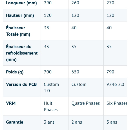
Longueur (mm)
290
260
270
Hauteur (mm)
120
120
120
Épaisseur
38
40
40
Totale (mm)
Épaisseur du
33
35
35
refroidissement
(mm)
Poids (g)
700
650
790
Version du PCB
Custom
Custom
V246 2.0
1.0
VRM
Huit
Quatre Phases
Six Phases
Phases
Garantie
3 ans
2 ans
3 ans