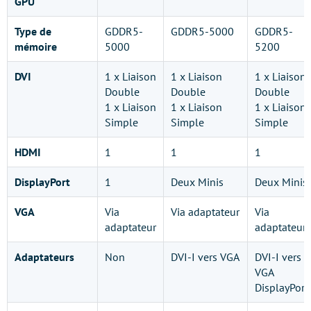
GPU
Type de
GDDR5-
GDDR5-5000
GDDR5-
mémoire
5000
5200
DVI
1 x Liaison
1 x Liaison
1 x Liaison
Double
Double
Double
1 x Liaison
1 x Liaison
1 x Liaison
Simple
Simple
Simple
HDMI
1
1
1
DisplayPort
1
Deux Minis
Deux Minis
VGA
Via
Via adaptateur
Via
adaptateur
adaptateur
Adaptateurs
Non
DVI-I vers VGA
DVI-I vers
VGA
DisplayPort