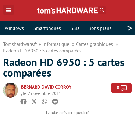
Rechercher
>
Windows
Smartphones
SSD
Bons plans
Tomshardware.fr
Informatique
Cartes graphiques
Radeon HD 6950 : 5 cartes comparées
Radeon HD 6950 : 5 cartes
comparées
BERNARD DAVID CORROY
Com
0
, le 7 novembre 2011
Facebook
Twitter
Whatsapp
Reddit