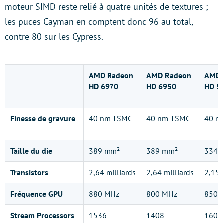
moteur SIMD reste relié à quatre unités de textures ;
les puces Cayman en comptent donc 96 au total,
contre 80 sur les Cypress.
AMD Radeon
AMD Radeon
AMD 
HD 6970
HD 6950
HD 5
Finesse de gravure
40 nm TSMC
40 nm TSMC
40 n
Taille du die
389 mm²
389 mm²
334 
Transistors
2,64 milliards
2,64 milliards
2,15 
Fréquence GPU
880 MHz
800 MHz
850 
Stream Processors
1536
1408
1600