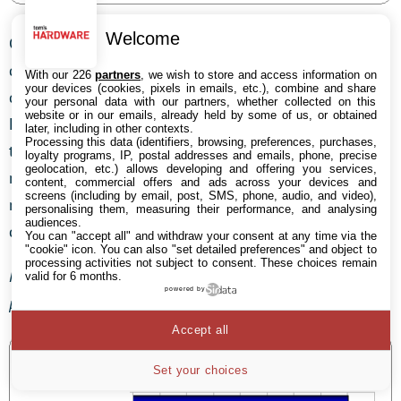
Welcome
Comme vous pouvez le voir, les nouveaux modèles se
débrouillent bien tant que la tessellation est
With our 226
partners
, we wish to store and access information on
your devices (cookies, pixels in emails, etc.), combine and share
désactivée, tellement bien, en fait, que la Radeon
your personal data with our partners, whether collected on this
website or in our emails, already held by some of us, or obtained
HD 6970 dépasse la GeForce GTX 580. Une fois la
later, including in other contexts.
Processing this data (identifiers, browsing, preferences, purchases,
tessellation activée, par contre, on voit les cartes AMD
loyalty programs, IP, postal addresses and emails, phone, precise
geolocation, etc.) allows developing and offering you services,
reculer petit à petit dans le classement, jusqu’au
content, commercial offers and ads across your devices and
screens (including by email, post, SMS, phone, audio, and video),
moment où la GeForce GTX 580 finit par faire mieux
personalising them, measuring their performance, and analysing
audiences.
qu’un couple de Radeon HD 6850 en CrossFire !
You can "accept all" and withdraw your consent at any time via the
"cookie" icon
. You can also "set detailed preferences" and object to
processing activities not subject to consent. These choices remain
Performances avec tessellation normale (en % des
valid for 6 months.
powered by
performances avec tessellation désactivée)
Accept all
Set your choices