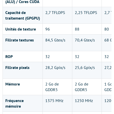
(ALU) / Cores CUDA
Capacité de
2,7 TFLOPS
2,25 TFLOPS
2,7 
traitement (GPGPU)
Unités de texture
96
88
80
Fillrate textures
84,5 Gtex/s
70,4 Gtex/s
68 Gt
ROP
32
32
32
Fillrate pixels
28,2 Gpix/s
25,6 Gpix/s
27,2 
Mémore
2 Go de
2 Go de
1 Go 
GDDR5
GDDR5
GDD
Fréquence
1375 MHz
1250 MHz
1200
mémoire