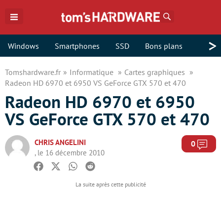
Rechercher
>
Windows
Smartphones
SSD
Bons plans
Tomshardware.fr
Informatique
Cartes graphiques
Radeon HD 6970 et 6950 VS GeForce GTX 570 et 470
Radeon HD 6970 et 6950
VS GeForce GTX 570 et 470
CHRIS ANGELINI
Com
0
, le 16 décembre 2010
Facebook
Twitter
Whatsapp
Reddit