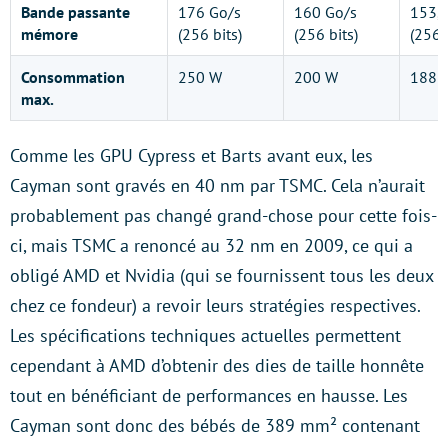
Bande passante
176 Go/s
160 Go/s
153,6
mémore
(256 bits)
(256 bits)
(256 
Consommation
250 W
200 W
188 
max.
Comme les GPU Cypress et Barts avant eux, les
Cayman sont gravés en 40 nm par TSMC. Cela n’aurait
probablement pas changé grand-chose pour cette fois-
ci, mais TSMC a renoncé au 32 nm en 2009, ce qui a
obligé AMD et Nvidia (qui se fournissent tous les deux
chez ce fondeur) a revoir leurs stratégies respectives.
Les spécifications techniques actuelles permettent
cependant à AMD d’obtenir des dies de taille honnête
tout en bénéficiant de performances en hausse. Les
Cayman sont donc des bébés de 389 mm² contenant