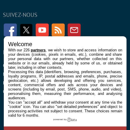
SUIVEZ-NOUS
Facebook
Twitter
Youtube
RSS
Newsletter
Welcome
With our 226
partners
, we wish to store and access information on
ENTREPRISE
À PROPOS
your devices (cookies, pixels in emails, etc.), combine and share
your personal data with our partners, whether collected on this
website or in our emails, already held by some of us, or obtained
Confidentialité et Cookies
Contact
later, including in other contexts.
Processing this data (identifiers, browsing, preferences, purchases,
Mentions légales et CGU
loyalty programs, IP, postal addresses and emails, phone, precise
geolocation, etc.) allows developing and offering you services,
Préférences Cookies
content, commercial offers and ads across your devices and
screens (including by email, post, SMS, phone, audio, and video),
Qui sommes nous
personalising them, measuring their performance, and analysing
audiences.
You can "accept all" and withdraw your consent at any time via the
"cookie" icon
. You can also "set detailed preferences" and object to
processing activities not subject to consent. These choices remain
valid for 6 months.
powered by
© 2026 Galaxie Media Tous droits réservés