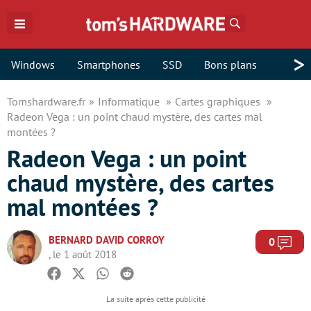
Rechercher
>
Windows
Smartphones
SSD
Bons plans
Tomshardware.fr
Informatique
Cartes graphiques
Radeon Vega : un point chaud mystère, des cartes mal
montées ?
Radeon Vega : un point
chaud mystère, des cartes
mal montées ?
BERNARD DAVID CORROY
Com
0
, le 1 août 2018
Facebook
Twitter
Whatsapp
Reddit