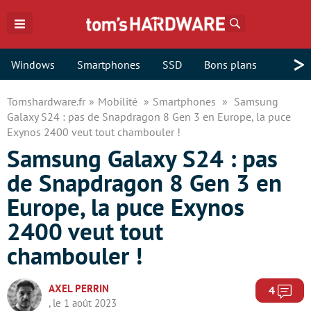
Rechercher
>
Windows
Smartphones
SSD
Bons plans
Tomshardware.fr
Mobilité
Smartphones
Samsung
Galaxy S24 : pas de Snapdragon 8 Gen 3 en Europe, la puce
Exynos 2400 veut tout chambouler !
Samsung Galaxy S24 : pas
de Snapdragon 8 Gen 3 en
Europe, la puce Exynos
2400 veut tout
chambouler !
AXEL PERRIN
Com
4
, le 1 août 2023