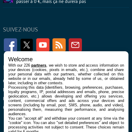
passer à 0 €, mais ça ne durera pas
SUIVEZ-NOUS
Facebook
Twitter
Youtube
RSS
Newsletter
Welcome
With our 226
partners
, we wish to store and access information on
ENTREPRISE
À PROPOS
your devices (cookies, pixels in emails, etc.), combine and share
your personal data with our partners, whether collected on this
website or in our emails, already held by some of us, or obtained
Confidentialité et Cookies
Contact
later, including in other contexts.
Processing this data (identifiers, browsing, preferences, purchases,
Mentions légales et CGU
loyalty programs, IP, postal addresses and emails, phone, precise
geolocation, etc.) allows developing and offering you services,
Préférences Cookies
content, commercial offers and ads across your devices and
screens (including by email, post, SMS, phone, audio, and video),
Qui sommes nous
personalising them, measuring their performance, and analysing
audiences.
You can "accept all" and withdraw your consent at any time via the
"cookie" icon
. You can also "set detailed preferences" and object to
processing activities not subject to consent. These choices remain
valid for 6 months.