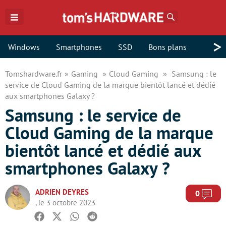
Rechercher
>
Windows
Smartphones
SSD
Bons plans
Tomshardware.fr
Gaming
Cloud Gaming
Samsung : le
service de Cloud Gaming de la marque bientôt lancé et dédié
aux smartphones Galaxy ?
Samsung : le service de
Cloud Gaming de la marque
bientôt lancé et dédié aux
smartphones Galaxy ?
ADRIEN DEYRES
Com
0
, le 3 octobre 2023
Facebook
Twitter
Whatsapp
Reddit