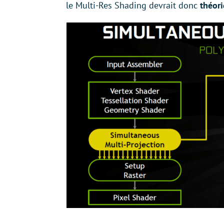
le Multi-Res Shading devrait donc
théor