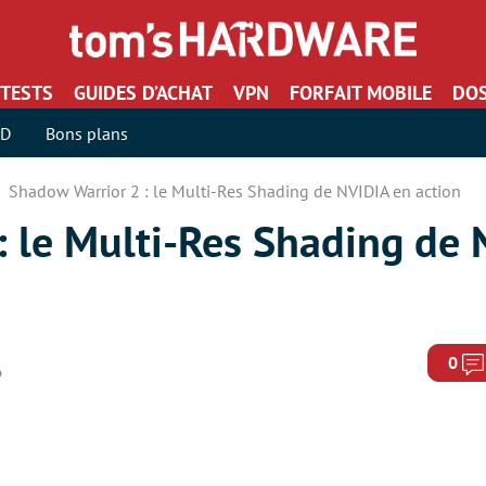
TESTS
GUIDES D’ACHAT
VPN
FORFAIT MOBILE
DOS
SD
Bons plans
Shadow Warrior 2 : le Multi-Res Shading de NVIDIA en action
: le Multi-Res Shading de 
0
6