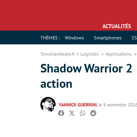
ACTUALITÉS
THÈMES :
Windows
Smartphones
S
Tomshardware.fr
Logiciels
Applications
Shadow Warrior 2 
action
YANNICK GUERRINI
, le 8 novembre 201
Facebook
Twitter
Whatsapp
Reddit