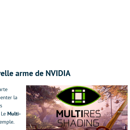
velle arme de NVIDIA
arte
enter la
es
. Le
Multi-
emple.