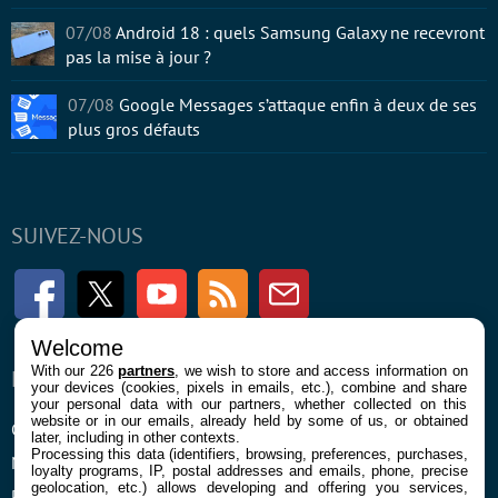
07/08
Android 18 : quels Samsung Galaxy ne recevront
pas la mise à jour ?
07/08
Google Messages s’attaque enfin à deux de ses
plus gros défauts
SUIVEZ-NOUS
Facebook
Twitter
Youtube
RSS
Newsletter
Welcome
With our 226
partners
, we wish to store and access information on
ENTREPRISE
À PROPOS
your devices (cookies, pixels in emails, etc.), combine and share
your personal data with our partners, whether collected on this
website or in our emails, already held by some of us, or obtained
Confidentialité et Cookies
Contact
later, including in other contexts.
Processing this data (identifiers, browsing, preferences, purchases,
Mentions légales et CGU
loyalty programs, IP, postal addresses and emails, phone, precise
geolocation, etc.) allows developing and offering you services,
Préférences Cookies