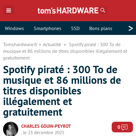
Rechercher
>
Windows
Smartphones
SSD
Bons plans
Tomshardware.fr
Actualité
Spotify piraté : 300 To de
musique et 86 millions de titres disponibles illégalement et
gratuitement
Spotify piraté : 300 To de
musique et 86 millions de
titres disponibles
illégalement et
gratuitement
CHARLES GOUIN-PEYROT
Com
0
, le 23 décembre 2025