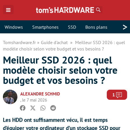
Rechercher
>
Windows
Smartphones
SSD
Bons plans
Tomshardware.fr
Guide d'achat
Meilleur SSD 2026 : quel
modèle choisir selon votre budget et vos besoins ?
Meilleur SSD 2026 : quel
modèle choisir selon votre
budget et vos besoins ?
ALEXANDRE SCHMID
Com
1
, le 7 mai 2026
Facebook
Twitter
Whatsapp
Reddit
Les HDD ont suffisamment vécu, il est temps
d’équiper votre ordinateur d’un stockage SSD pour