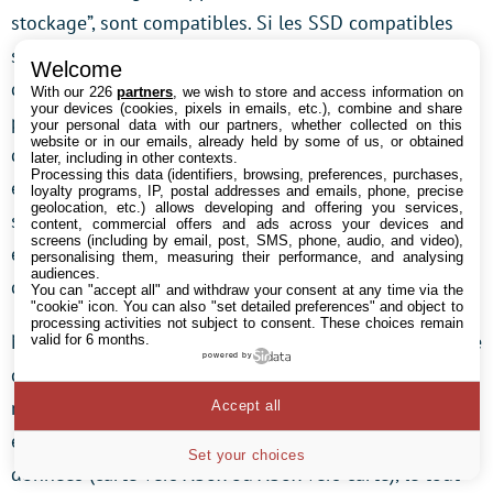
stockage”, sont compatibles. Si les SSD compatibles
sont plus chers au To que des modèles M.2 classiques
Welcome
de capacité équivalente, l’avantage de cette solution
With our 226
partners
, we wish to store and access information on
your devices (cookies, pixels in emails, etc.), combine and share
propriétaire est d’offrir des débits élevés et une facilité
your personal data with our partners, whether collected on this
website or in our emails, already held by some of us, or obtained
d’installation et d’utilisation. Ainsi, à l’inverse d’un SSD
later, including in other contexts.
Processing this data (identifiers, browsing, preferences, purchases,
externe en USB, les cartes d’extension de stockage
loyalty programs, IP, postal addresses and emails, phone, precise
geolocation, etc.) allows developing and offering you services,
sont compatibles avec toutes les fonctions Xbox. Il est
content, commercial offers and ads across your devices and
screens (including by email, post, SMS, phone, audio, and video),
également possible de lancer les jeux directement
personalising them, measuring their performance, and analysing
audiences.
depuis le SSD.
You can "accept all" and withdraw your consent at any time via the
"cookie" icon
. You can also "set detailed preferences" and object to
processing activities not subject to consent. These choices remain
Nous vous recommandons le
WD_Black C50
dans cette
valid for 6 months.
powered by
catégorie de SSD compacts pour Xbox Series X/S, un
modèle capable d’atteindre des débits réels compris
Accept all
entre 2 et 6 Gbps suivant le sens de transfert de
Set your choices
données (carte vers Xbox ou Xbox vers carte), le tout