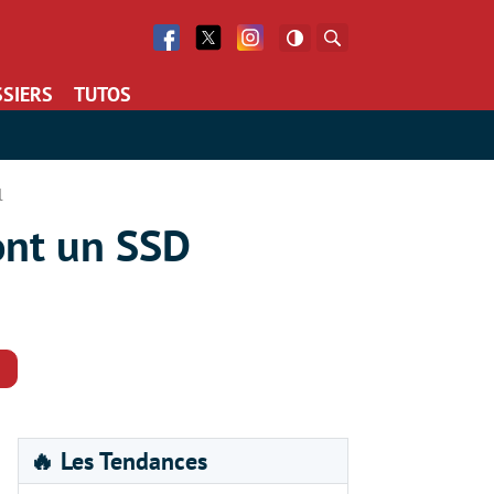
Facebook
Twitter
Facebook
Rechercher
SIERS
TUTOS
l
ont un SSD
Commentaires
🔥 Les Tendances