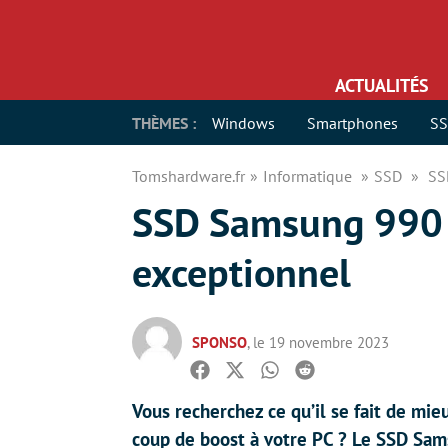
ACTUALITÉS
THÈMES :
Windows
Smartphones
S
Tomshardware.fr
Informatique
SSD
SS
SSD Samsung 990 P
exceptionnel
SPONSO
, le 19 novembre 2023
Facebook
Twitter
Whatsapp
Reddit
Vous recherchez ce qu’il se fait de mi
coup de boost à votre PC ? Le SSD Sa