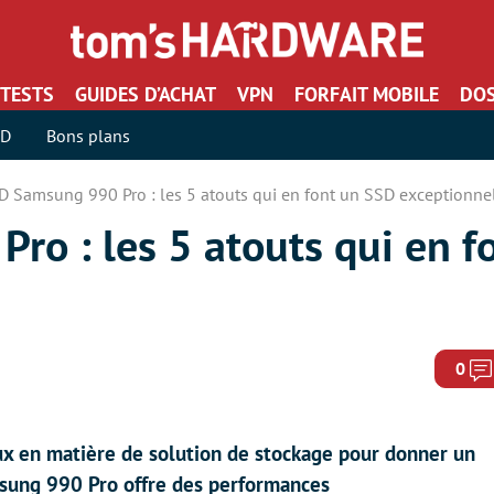
TESTS
GUIDES D’ACHAT
VPN
FORFAIT MOBILE
DOS
SD
Bons plans
D Samsung 990 Pro : les 5 atouts qui en font un SSD exceptionne
ro : les 5 atouts qui en f
0
eux en matière de solution de stockage pour donner un
msung 990 Pro offre des performances