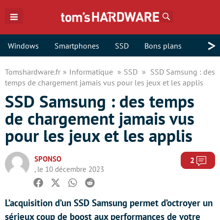
Rechercher
>
Windows
Smartphones
SSD
Bons plans
Tomshardware.fr
Informatique
SSD
SSD Samsung : des
temps de chargement jamais vus pour les jeux et les applis
SSD Samsung : des temps
de chargement jamais vus
pour les jeux et les applis
SPONSO
Com
2
, le 10 décembre 2023
Facebook
Twitter
Whatsapp
Reddit
L’acquisition d’un SSD Samsung permet d’octroyer un
sérieux coup de boost aux performances de votre