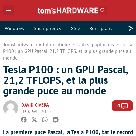
Rechercher
>
Windows
Smartphones
SSD
Bons plans
Tomshardware.fr
Informatique
Cartes graphiques
Tesla
P100 : un GPU Pascal, 21,2 TFLOPS, et la plus grande puce au
monde
Tesla P100 : un GPU Pascal,
21,2 TFLOPS, et la plus
grande puce au monde
DAVID CIVERA
Com
0
, le 6 avril 2016
Facebook
Twitter
Whatsapp
Reddit
La première puce Pascal, la Tesla P100, bat le record