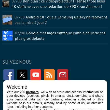
07/08
Bon plan : ce vidéoprojecteur Hisense triple laser
4K s’affiche avec une rédaction de 390 € sur Amazon !
07/08
Android 18 : quels Samsung Galaxy ne recevront
pas la mise à jour ?
07/08
Google Messages s’attaque enfin à deux de ses
plus gros défauts
SUIVEZ-NOUS
Facebook
Twitter
Youtube
RSS
Newsletter
Welcome
With our 226
partners
, we wish to store and access information on
ENTREPRISE
À PROPOS
your devices (cookies, pixels in emails, etc.), combine and share
your personal data with our partners, whether collected on this
website or in our emails, already held by some of us, or obtained
Confidentialité et Cookies
Contact
later, including in other contexts.