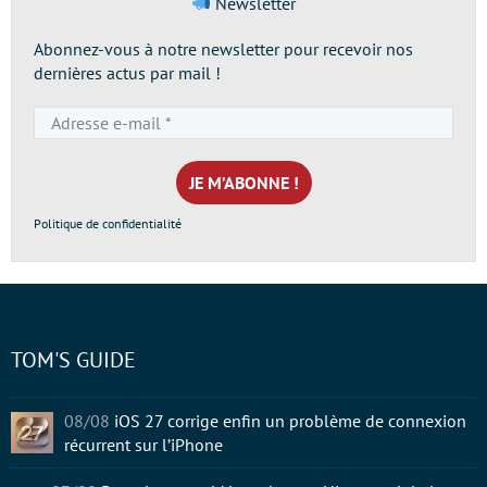
Newsletter
Abonnez-vous à notre newsletter pour recevoir nos
dernières actus par mail !
Adresse
e-
mail
*
Politique de confidentialité
TOM'S GUIDE
08/08
iOS 27 corrige enfin un problème de connexion
récurrent sur l’iPhone