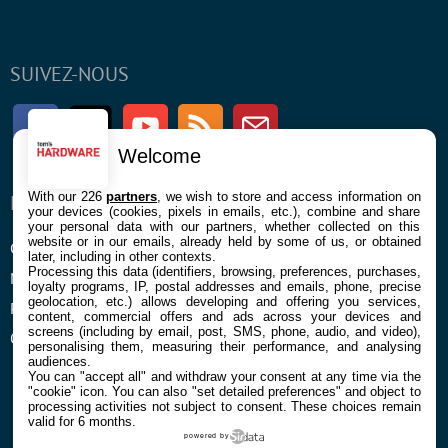
SUIVEZ-NOUS
Facebook
Twitter
Youtube
RSS
Newsletter
Welcome
With our 226
partners
, we wish to store and access information on
ENTREPRISE
À PROPOS
your devices (cookies, pixels in emails, etc.), combine and share
your personal data with our partners, whether collected on this
website or in our emails, already held by some of us, or obtained
Confidentialité et Cookies
Contact
later, including in other contexts.
Processing this data (identifiers, browsing, preferences, purchases,
Mentions légales et CGU
loyalty programs, IP, postal addresses and emails, phone, precise
geolocation, etc.) allows developing and offering you services,
Préférences Cookies
content, commercial offers and ads across your devices and
screens (including by email, post, SMS, phone, audio, and video),
Qui sommes nous
personalising them, measuring their performance, and analysing
audiences.
You can "accept all" and withdraw your consent at any time via the
"cookie" icon
. You can also "set detailed preferences" and object to
processing activities not subject to consent. These choices remain
valid for 6 months.
powered by