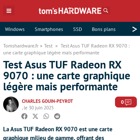
Rechercher
>
Windows
Smartphones
SSD
Bons plans
Tomshardware.fr
Test
Test Asus TUF Radeon RX 9070 :
une carte graphique légère mais performante
Test Asus TUF Radeon RX
9070 : une carte graphique
légère mais performante
CHARLES GOUIN-PEYROT
Com
0
, le 30 juin 2025
Facebook
Twitter
Whatsapp
Reddit
La Asus TUF Radeon RX 9070 est une carte
graphique milieu de gamme, offrant des