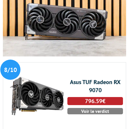
8/10
Asus TUF Radeon RX
9070
796.59€
Voir le verdict