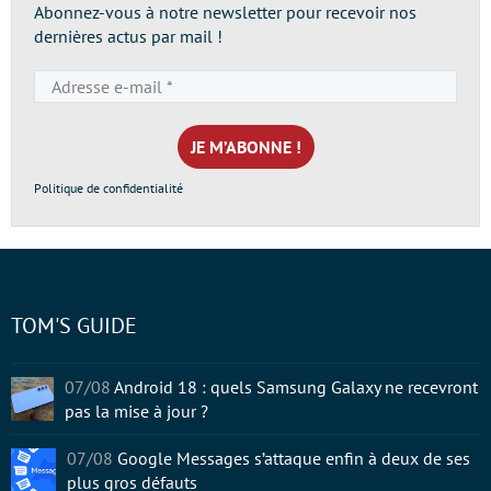
Abonnez-vous à notre newsletter pour recevoir nos
dernières actus par mail !
Adresse
e-
mail
*
Politique de confidentialité
TOM'S GUIDE
07/08
Android 18 : quels Samsung Galaxy ne recevront
pas la mise à jour ?
07/08
Google Messages s’attaque enfin à deux de ses
plus gros défauts