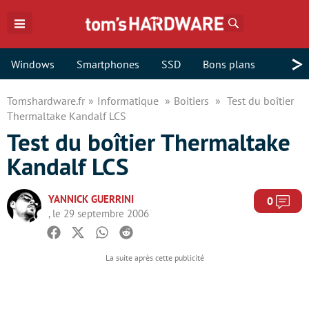
Rechercher
>
Windows
Smartphones
SSD
Bons plans
Tomshardware.fr
Informatique
Boitiers
Test du boîtier
Thermaltake Kandalf LCS
Test du boîtier Thermaltake
Kandalf LCS
YANNICK GUERRINI
Com
0
, le 29 septembre 2006
Facebook
Twitter
Whatsapp
Reddit