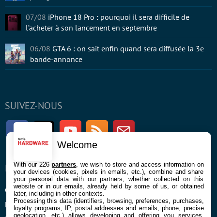
07/08
iPhone 18 Pro : pourquoi il sera difficile de
l’acheter à son lancement en septembre
06/08
GTA 6 : on sait enfin quand sera diffusée la 3e
bande-annonce
SUIVEZ-NOUS
Facebook
Twitter
Youtube
RSS
Newsletter
Welcome
With our 226
partners
, we wish to store and access information on
ENTREPRISE
À PROPOS
your devices (cookies, pixels in emails, etc.), combine and share
your personal data with our partners, whether collected on this
website or in our emails, already held by some of us, or obtained
Confidentialité et Cookies
Contact
later, including in other contexts.
Processing this data (identifiers, browsing, preferences, purchases,
Mentions légales et CGU
loyalty programs, IP, postal addresses and emails, phone, precise
geolocation, etc.) allows developing and offering you services,