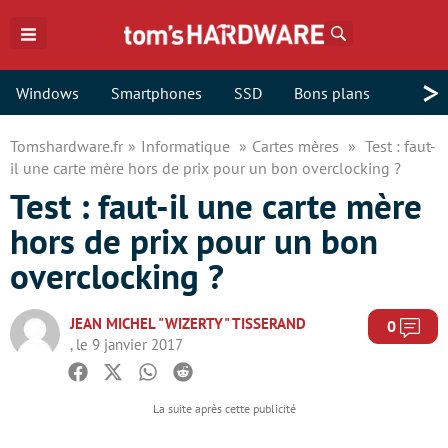
Rechercher
>
Windows
Smartphones
SSD
Bons plans
Tomshardware.fr
Informatique
Cartes mères
Test : faut-
il une carte mère hors de prix pour un bon overclocking ?
Test : faut-il une carte mère
hors de prix pour un bon
overclocking ?
JEAN MICHEL "WIZERTY" TISSERAND
Com
0
, le 9 janvier 2017
Facebook
Twitter
Whatsapp
Reddit