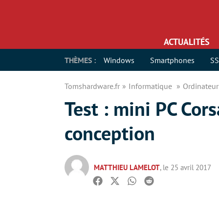
ACTUALITÉS
THÈMES :
Windows
Smartphones
S
Tomshardware.fr
Informatique
Ordinateu
Test : mini PC Cors
conception
MATTHIEU LAMELOT
, le 25 avril 2017
Facebook
Twitter
Whatsapp
Reddit