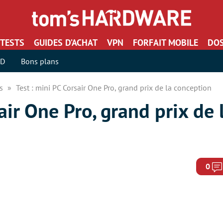
TESTS
GUIDES D’ACHAT
VPN
FORFAIT MOBILE
DOS
SD
Bons plans
rs
Test : mini PC Corsair One Pro, grand prix de la conception
air One Pro, grand prix de 
0