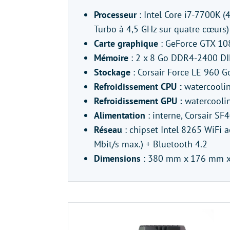
Processeur
: Intel Core i7-7700K (
Turbo à 4,5 GHz sur quatre cœurs)
Carte graphique
: GeForce GTX 10
Mémoire
: 2 x 8 Go DDR4-2400 D
Stockage
: Corsair Force LE 960 Go
Refroidissement CPU :
watercooli
Refroidissement GPU :
watercool
Alimentation
: interne, Corsair S
Réseau
: chipset Intel 8265 WiFi 
Mbit/s max.) + Bluetooth 4.2
Dimensions
: 380 mm x 176 mm 