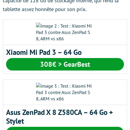
capacité de 128 Go de stockage interne, qui rend la
tablette assez honnête pour son prix.
Xiaomi Mi Pad 3 – 64 Go
308€ > GearBest
Asus ZenPad X 8 Z580CA – 64 Go +
Stylet