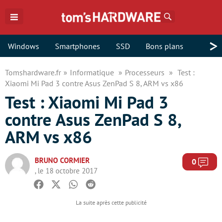
Rechercher
>
Windows
Smartphones
SSD
Bons plans
Tomshardware.fr
Informatique
Processeurs
Test :
Xiaomi Mi Pad 3 contre Asus ZenPad S 8, ARM vs x86
Test : Xiaomi Mi Pad 3
contre Asus ZenPad S 8,
ARM vs x86
BRUNO CORMIER
Com
0
, le 18 octobre 2017
Facebook
Twitter
Whatsapp
Reddit