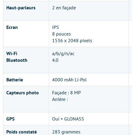
Haut-parleurs
2 en façade
2
c
Ecran
IPS
I
8 pouces
7
1536 x 2048 pixels
1
Wi-Fi
a/b/g/n/ac
a
Bluetooth
4.0
G
4
Batterie
4000 mAh Li-Pol
6
Capteurs photo
Façade : 8 MP
F
Arrière :
1
A
GPS
Oui + GLONASS
N
Poids constaté
283 grammes
3