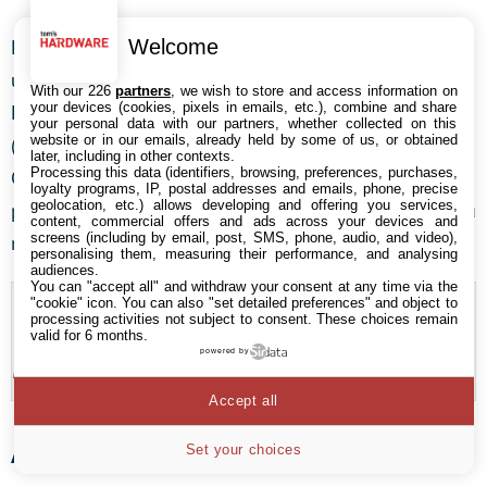
Welcome
Futuremark creuse l’écart entre les deux GPU, montrant
un net avantage à la version la plus récente.
With our 226
partners
, we wish to store and access information on
your devices (cookies, pixels in emails, etc.), combine and share
L’architecture de PowerVR reste globalement la même
your personal data with our partners, whether collected on this
website or in our emails, already held by some of us, or obtained
(Rogue), mais le GX6250 semble plus optimisé que le
later, including in other contexts.
Processing this data (identifiers, browsing, preferences, purchases,
G6430. Il est aussi possible que la différence de
loyalty programs, IP, postal addresses and emails, phone, precise
geolocation, etc.) allows developing and offering you services,
performance se situe au niveau logiciel, notamment au
content, commercial offers and ads across your devices and
screens (including by email, post, SMS, phone, audio, and video),
niveau des pilotes.
personalising them, measuring their performance, and analysing
audiences.
You can "accept all" and withdraw your consent at any time via the
"cookie" icon
. You can also "set detailed preferences" and object to
processing activities not subject to consent. These choices remain
valid for 6 months.
powered by
Accept all
Autonomies et recharge
Set your choices