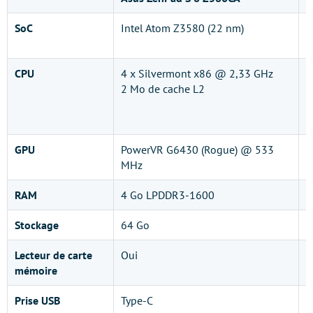
SoC
Intel Atom Z3580 (22 nm)
M
n
CPU
4 x Silvermont x86 @ 2,33 GHz
2
2 Mo de cache L2
2
4
1
GPU
PowerVR G6430 (Rogue) @ 533
P
MHz
6
RAM
4 Go LPDDR3-1600
4
Stockage
64 Go
6
Lecteur de carte
Oui
N
mémoire
Prise USB
Type-C
T