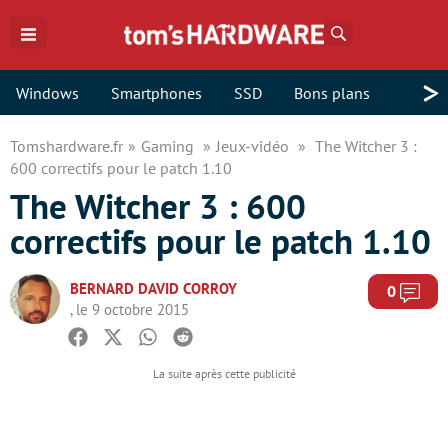
Rechercher
>
Windows
Smartphones
SSD
Bons plans
Tomshardware.fr
Gaming
Jeux-vidéo
The Witcher 3 :
600 correctifs pour le patch 1.10
The Witcher 3 : 600
correctifs pour le patch 1.10
BERNARD DAVID CORROY
Com
0
, le 9 octobre 2015
Facebook
Twitter
Whatsapp
Reddit