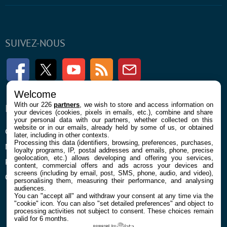
SUIVEZ-NOUS
Facebook
Twitter
Youtube
RSS
Newsletter
Welcome
With our 226
partners
, we wish to store and access information on
ENTREPRISE
À PROPOS
your devices (cookies, pixels in emails, etc.), combine and share
your personal data with our partners, whether collected on this
website or in our emails, already held by some of us, or obtained
Confidentialité et Cookies
Contact
later, including in other contexts.
Processing this data (identifiers, browsing, preferences, purchases,
Mentions légales et CGU
loyalty programs, IP, postal addresses and emails, phone, precise
geolocation, etc.) allows developing and offering you services,
Préférences Cookies
content, commercial offers and ads across your devices and
screens (including by email, post, SMS, phone, audio, and video),
Qui sommes nous
personalising them, measuring their performance, and analysing
audiences.
You can "accept all" and withdraw your consent at any time via the
"cookie" icon
. You can also "set detailed preferences" and object to
processing activities not subject to consent. These choices remain
valid for 6 months.
powered by