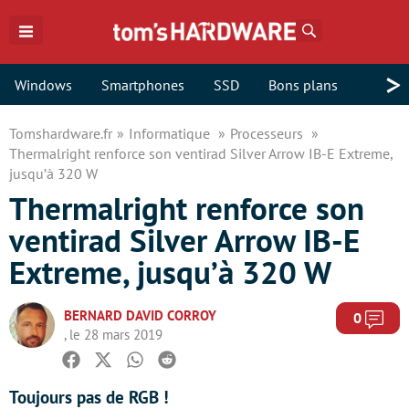
Rechercher
>
Windows
Smartphones
SSD
Bons plans
Tomshardware.fr
Informatique
Processeurs
Thermalright renforce son ventirad Silver Arrow IB-E Extreme,
jusqu’à 320 W
Thermalright renforce son
ventirad Silver Arrow IB-E
Extreme, jusqu’à 320 W
BERNARD DAVID CORROY
Com
0
, le 28 mars 2019
Facebook
Twitter
Whatsapp
Reddit
Toujours pas de RGB !