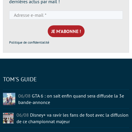
dernières actus par mail !
Adresse
e-
mail
*
Politique de confidentialité
TOM'S GUIDE
06/08
GTA 6 : on sait enfin quand sera diffusée la 3e
bande-annonce
06/08
Disney+ va ravir les fans de foot avec la diffusion
de ce championnat majeur