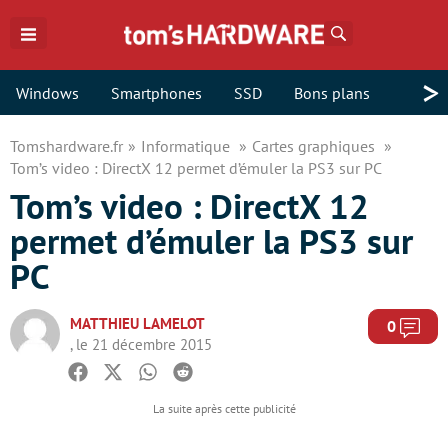
Rechercher
>
Windows
Smartphones
SSD
Bons plans
Tomshardware.fr
Informatique
Cartes graphiques
Tom’s video : DirectX 12 permet d’émuler la PS3 sur PC
Tom’s video : DirectX 12
permet d’émuler la PS3 sur
PC
MATTHIEU LAMELOT
Com
0
, le 21 décembre 2015
Facebook
Twitter
Whatsapp
Reddit