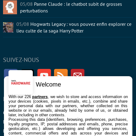
05/08
Panne Claude : le chatbot subit de grosses
perturbations
05/08
Hogwarts Legacy : vous pouvez enfin explorer ce
lieu culte de la saga Harry Potter
SUIVEZ-NOUS
Facebook
Twitter
Youtube
RSS
Newsletter
Welcome
With our 226
partners
, we wish to store and access information on
ENTREPRISE
À PROPOS
your devices (cookies, pixels in emails, etc.), combine and share
your personal data with our partners, whether collected on this
website or in our emails, already held by some of us, or obtained
Confidentialité et Cookies
Contact
later, including in other contexts.
Processing this data (identifiers, browsing, preferences, purchases,
Mentions légales et CGU
loyalty programs, IP, postal addresses and emails, phone, precise
geolocation, etc.) allows developing and offering you services,
Préférences Cookies
content, commercial offers and ads across your devices and