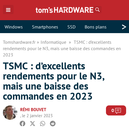
Rechercher
>
Windows
Smartphones
SSD
Bons plans
Tomshardware.fr
Informatique
TSMC : d’excellents
rendements pour le N3, mais une baisse des commandes en
2023
TSMC : d’excellents
rendements pour le N3,
mais une baisse des
commandes en 2023
RÉMI BOUVET
Com
0
, le 2 janvier 2023
Facebook
Twitter
Whatsapp
Reddit