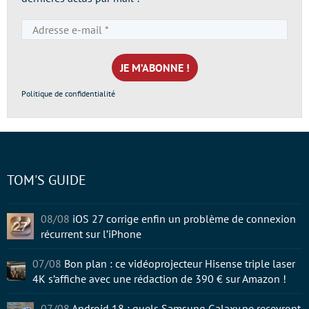
Adresse
e-
mail
*
Politique de confidentialité
TOM'S GUIDE
08/08
iOS 27 corrige enfin un problème de connexion
récurrent sur l’iPhone
07/08
Bon plan : ce vidéoprojecteur Hisense triple laser
4K s’affiche avec une rédaction de 390 € sur Amazon !
07/08
Android 18 : quels Samsung Galaxy ne recevront