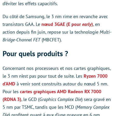
d’éviter les effets capacitifs.
Du côté de Samsung, le 3 nm rime en revanche avec
transistors GAA. Le
nœud 3GAE (E pour
early
)
, en
action depuis fin juin, repose sur la technologie
Multi-
Bridge-Channel FET
(MBCFET).
Pour quels produits ?
Concernant nos processeurs et nos cartes graphiques,
le 3 nm n’est pas pour tout de suite. Les
Ryzen 7000
d’AMD
à venir sont construits autour du nœud 5 nm.
Pour les
cartes graphiques AMD Radeon RX 7000
(RDNA 3)
, le GCD (
Graphics Complex Die
) sera gravé en
5 nm par TSMC, tandis que les MCD (
Memory Complex
Die
) profitent quant à eux d’une gravure en 6 nm,