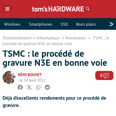
Rechercher
>
Windows
Smartphones
SSD
Bons plans
Tomshardware.fr
Informatique
Processeurs
TSMC : le
procédé de gravure N3E en bonne voie
TSMC : le procédé de
gravure N3E en bonne voie
RÉMI BOUVET
Com
0
, le 24 août 2022
Facebook
Twitter
Whatsapp
Reddit
Déjà d’excellents rendements pour ce procédé de
gravure.