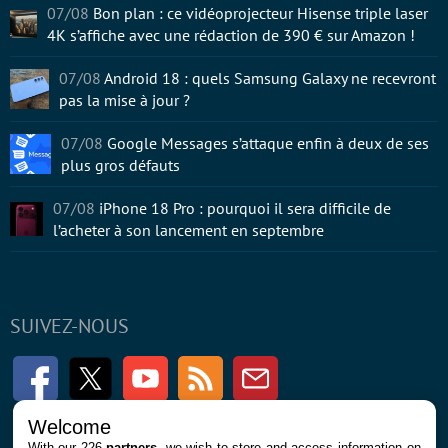
07/08
Bon plan : ce vidéoprojecteur Hisense triple laser
4K s’affiche avec une rédaction de 390 € sur Amazon !
07/08
Android 18 : quels Samsung Galaxy ne recevront
pas la mise à jour ?
07/08
Google Messages s’attaque enfin à deux de ses
plus gros défauts
07/08
iPhone 18 Pro : pourquoi il sera difficile de
l’acheter à son lancement en septembre
SUIVEZ-NOUS
Facebook
Twitter
Youtube
RSS
Newsletter
Welcome
With our 226
partners
, we wish to store and access information on