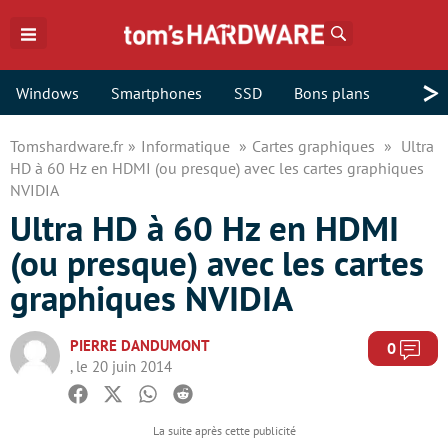
Rechercher
>
Windows
Smartphones
SSD
Bons plans
Tomshardware.fr
Informatique
Cartes graphiques
Ultra
HD à 60 Hz en HDMI (ou presque) avec les cartes graphiques
NVIDIA
Ultra HD à 60 Hz en HDMI
(ou presque) avec les cartes
graphiques NVIDIA
PIERRE DANDUMONT
Com
0
, le 20 juin 2014
Facebook
Twitter
Whatsapp
Reddit