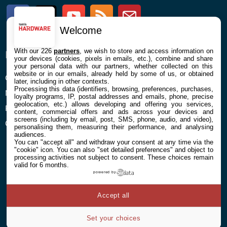
Facebook
Twitter
Youtube
RSS
Newsletter
Welcome
With our 226
partners
, we wish to store and access information on
ENTREPRISE
À PROPOS
your devices (cookies, pixels in emails, etc.), combine and share
your personal data with our partners, whether collected on this
website or in our emails, already held by some of us, or obtained
Confidentialité et Cookies
Contact
later, including in other contexts.
Processing this data (identifiers, browsing, preferences, purchases,
Mentions légales et CGU
loyalty programs, IP, postal addresses and emails, phone, precise
geolocation, etc.) allows developing and offering you services,
Préférences Cookies
content, commercial offers and ads across your devices and
screens (including by email, post, SMS, phone, audio, and video),
Qui sommes nous
personalising them, measuring their performance, and analysing
audiences.
You can "accept all" and withdraw your consent at any time via the
"cookie" icon
. You can also "set detailed preferences" and object to
processing activities not subject to consent. These choices remain
valid for 6 months.
powered by
© 2026 Galaxie Media Tous droits réservés
Accept all
Set your choices