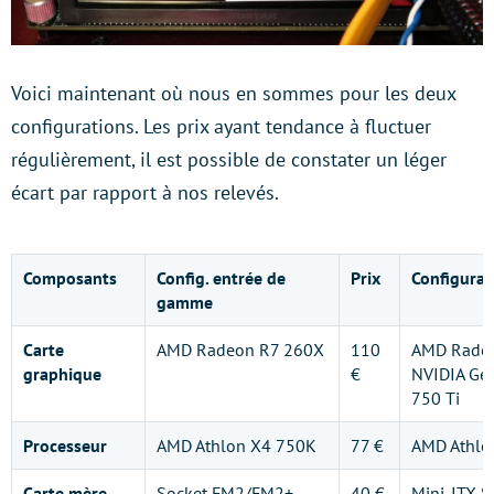
Voici maintenant où nous en sommes pour les deux
configurations. Les prix ayant tendance à fluctuer
régulièrement, il est possible de constater un léger
écart par rapport à nos relevés.
Composants
Config. entrée de
Prix
Configurat
gamme
Carte
AMD Radeon R7 260X
110
AMD Rade
graphique
€
NVIDIA Ge
750 Ti
Processeur
AMD Athlon X4 750K
77 €
AMD Athlo
Carte mère
Socket FM2/FM2+
40 €
Mini-ITX 