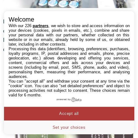
Welcome
Plutôt que d’utiliser la pâte thermique fournie avec le
With our 226
partners
, we wish to store and access information on
dissipateur, nous avons opté pour la Gelid GC-
your devices (cookies, pixels in emails, etc.), combine and share
your personal data with our partners, whether collected on this
Extreme afin de gagner quelques degrés : cette
website or in our emails, already held by some of us, or obtained
later, including in other contexts.
dernière est efficace, bon marché et facile à appliquer.
Processing this data (identifiers, browsing, preferences, purchases,
loyalty programs, IP, postal addresses and emails, phone, precise
geolocation, etc.) allows developing and offering you services,
content, commercial offers and ads across your devices and
screens (including by email, post, SMS, phone, audio, and video),
personalising them, measuring their performance, and analysing
audiences.
You can "accept all" and withdraw your consent at any time via the
"cookie" icon
. You can also "set detailed preferences" and object to
processing activities not subject to consent. These choices remain
valid for 6 months.
powered by
Accept all
Set your choices