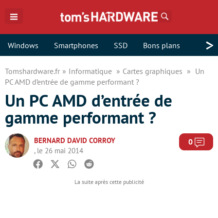
Rechercher
>
Windows
Smartphones
SSD
Bons plans
Tomshardware.fr
Informatique
Cartes graphiques
Un
PC AMD d’entrée de gamme performant ?
Un PC AMD d’entrée de
gamme performant ?
BERNARD DAVID CORROY
Com
0
, le 26 mai 2014
Facebook
Twitter
Whatsapp
Reddit