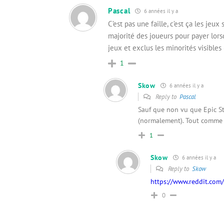
Pascal
6 années il y a
C’est pas une faille, c’est ça les jeu
majorité des joueurs pour payer lors
jeux et exclus les minorités visibl
1
Skow
6 années il y a
Reply to
Pascal
Sauf que non vu que Epic Sto
(normalement). Tout comme t
1
Skow
6 années il y a
Reply to
Skow
https://www.reddit.co
0