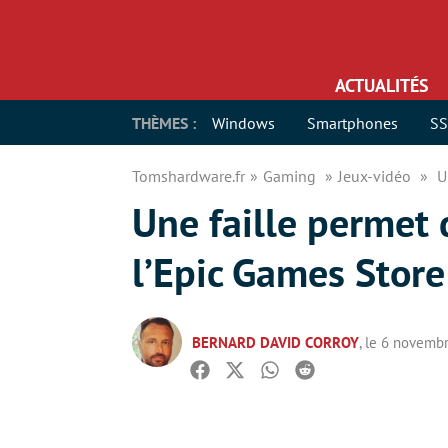
ACTUALITÉS
THÈMES :
Windows
Smartphones
S
Tomshardware.fr
Gaming
Jeux-vidéo
U
Une faille permet 
l’Epic Games Store
BERNARD DAVID CORROY
, le 6 novemb
Facebook
Twitter
Whatsapp
Reddit