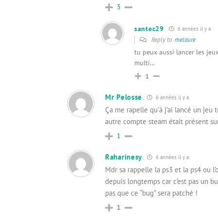
3
santec29
6 années il y a
Reply to
melaure
tu peux aussi lancer les jeu
multi…
1
Mr Pelosse
6 années il y a
Ça me rapelle qu’à j’ai lancé un je
autre compte steam était présent su
1
Raharinesy
6 années il y a
Mdr sa rappelle la ps3 et la ps4 ou 
depuis longtemps car c’est pas un 
pas que ce “bug” sera patché !
1