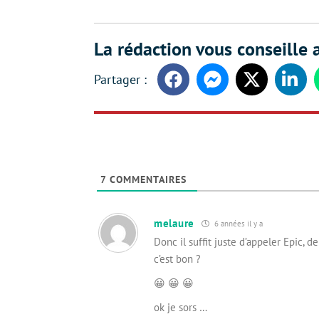
La rédaction vous conseille a
Facebook
Messenger
Twitter
Linke
7
COMMENTAIRES
melaure
6 années il y a
Donc il suffit juste d’appeler Epic,
c’est bon ?
😀 😀 😀
ok je sors …