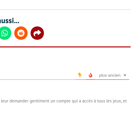
ussi...
din
Whatsapp
Reddit
Share
plus ancien
 de leur demander gentiment un compte qui a accès à tous les jeux, et