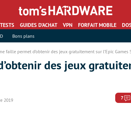
TESTS
GUIDES D’ACHAT
VPN
FORFAIT MOBILE
DOS
SD
Bons plans
ne faille permet d’obtenir des jeux gratuitement sur l’Epic Games 
d’obtenir des jeux gratuit
7
re 2019