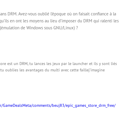
x sans DRM. Avez-vous oublié l’époque où on faisait confiance à la
qu’ils en ont les moyens au lieu d’imposer du DRM qui ralenti les
es (émulation de Windows sous GNU/Linux) ?
re est un DRM, tu lances les jeux par le launcher et ils y sont liés
u oublies les avantages du multi avec cette faillej’imagine
m/r/GameDealsMeta/comments/beuj83/epic_games_store_drm_free/