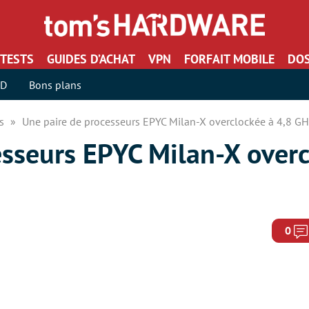
TESTS
GUIDES D’ACHAT
VPN
FORFAIT MOBILE
DOS
SD
Bons plans
rs
Une paire de processeurs EPYC Milan-X overclockée à 4,8 GH
esseurs EPYC Milan-X overc
0