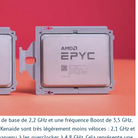
e de base de 2,2 GHz et une fréquence Boost de 3,5 GHz.
 Kenaide sont très légèrement moins véloces : 2,1 GHz et
parvenu à les overclocker à 4,8 GHz. Cela représente une