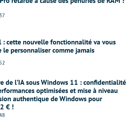
Pro retardé à cause des pénuries de RAM ?
:37
 : cette nouvelle fonctionnalité va vous
e le personnaliser comme jamais
:52
ère de l’IA sous Windows 11 : confidentialité
erformances optimisées et mise à niveau
rsion authentique de Windows pour
2 € !
:48