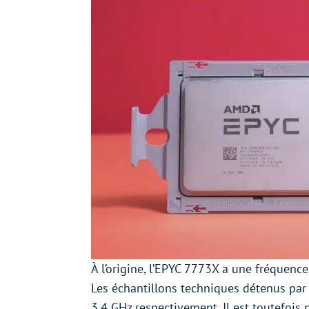
À l’origine, l’EPYC 7773X a une fréquenc
Les échantillons techniques détenus par
3,4 GHz respectivement. Il est toutefois 