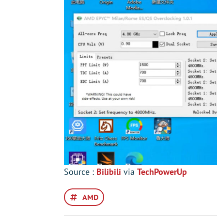
Source :
Bilibili
via
TechPowerUp
AMD