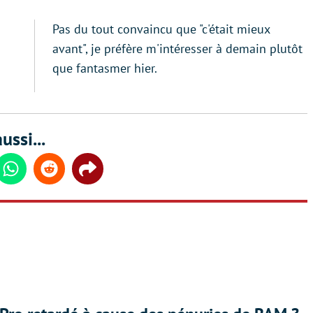
Pas du tout convaincu que "c'était mieux
avant", je préfère m'intéresser à demain plutôt
que fantasmer hier.
ussi...
din
Whatsapp
Reddit
Share