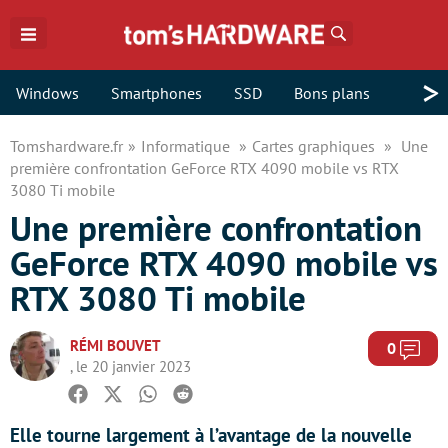
Rechercher
>
Windows
Smartphones
SSD
Bons plans
Tomshardware.fr
Informatique
Cartes graphiques
Une
première confrontation GeForce RTX 4090 mobile vs RTX
3080 Ti mobile
Une première confrontation
GeForce RTX 4090 mobile vs
RTX 3080 Ti mobile
RÉMI BOUVET
Com
0
, le 20 janvier 2023
Facebook
Twitter
Whatsapp
Reddit
Elle tourne largement à l’avantage de la nouvelle