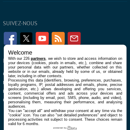
SUIVEZ-NOUS
Facebook
Twitter
Youtube
RSS
Newsletter
Welcome
With our 226
partners
, we wish to store and access information on
ENTREPRISE
À PROPOS
your devices (cookies, pixels in emails, etc.), combine and share
your personal data with our partners, whether collected on this
website or in our emails, already held by some of us, or obtained
Confidentialité et Cookies
Contact
later, including in other contexts.
Processing this data (identifiers, browsing, preferences, purchases,
Mentions légales et CGU
loyalty programs, IP, postal addresses and emails, phone, precise
geolocation, etc.) allows developing and offering you services,
Préférences Cookies
content, commercial offers and ads across your devices and
screens (including by email, post, SMS, phone, audio, and video),
Qui sommes nous
personalising them, measuring their performance, and analysing
audiences.
You can "accept all" and withdraw your consent at any time via the
"cookie" icon
. You can also "set detailed preferences" and object to
processing activities not subject to consent. These choices remain
valid for 6 months.
powered by