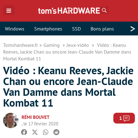
Rechercher
>
Windows
Smartphones
SSD
Bons plans
Tomshardware.fr
Gaming
Jeux-vidéo
Vidéo : Keanu
Reeves, Jackie Chan ou encore Jean-Claude Van Damme dans
Mortal Kombat 11
Vidéo : Keanu Reeves, Jackie
Chan ou encore Jean-Claude
Van Damme dans Mortal
Kombat 11
RÉMI BOUVET
Com
1
, le 17 février 2020
Facebook
Twitter
Whatsapp
Reddit