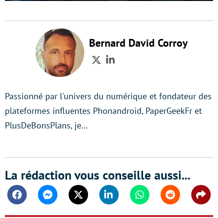
Bernard David Corroy
Twitter
LinkedIn
Passionné par l'univers du numérique et fondateur des
plateformes influentes Phonandroid, PaperGeekFr et
PlusDeBonsPlans, je…
La rédaction vous conseille aussi...
Facebook
Messenger
Twitter
Linkedin
Whatsapp
Reddit
Shar