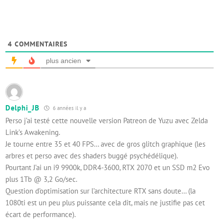
4
COMMENTAIRES
plus ancien
Delphi_JB
6 années il y a
Perso j’ai testé cette nouvelle version Patreon de Yuzu avec Zelda
Link’s Awakening.
Je tourne entre 35 et 40 FPS… avec de gros glitch graphique (les
arbres et perso avec des shaders buggé psychédélique).
Pourtant J’ai un i9 9900k, DDR4-3600, RTX 2070 et un SSD m2 Evo
plus 1Tb @ 3,2 Go/sec.
Question d’optimisation sur l’architecture RTX sans doute… (la
1080ti est un peu plus puissante cela dit, mais ne justifie pas cet
écart de performance).