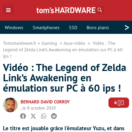
Rechercher
>
Windows
Smartphones
SSD
Bons plans
Tomshardware.fr
Gaming
Jeux-vidéo
Vidéo : The
Legend of Zelda Link’s Awakening en émulation sur PC à 60
ips !
Vidéo : The Legend of Zelda
Link’s Awakening en
émulation sur PC à 60 ips !
BERNARD DAVID CORROY
Com
4
, le 8 octobre 2019
Facebook
Twitter
Whatsapp
Reddit
Le titre est jouable grâce l’émulateur Yuzu, et dans