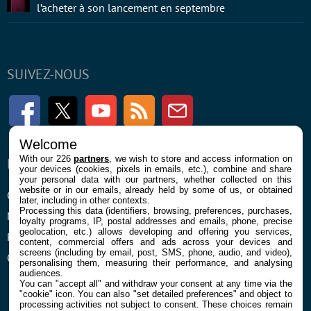
l’acheter à son lancement en septembre
SUIVEZ-NOUS
Facebook
Twitter
Youtube
RSS
Newsletter
Welcome
With our 226
partners
, we wish to store and access information on
ENTREPRISE
À PROPOS
your devices (cookies, pixels in emails, etc.), combine and share
your personal data with our partners, whether collected on this
website or in our emails, already held by some of us, or obtained
Confidentialité et Cookies
Contact
later, including in other contexts.
Processing this data (identifiers, browsing, preferences, purchases,
Mentions légales et CGU
loyalty programs, IP, postal addresses and emails, phone, precise
geolocation, etc.) allows developing and offering you services,
Préférences Cookies
content, commercial offers and ads across your devices and
screens (including by email, post, SMS, phone, audio, and video),
Qui sommes nous
personalising them, measuring their performance, and analysing
audiences.
You can "accept all" and withdraw your consent at any time via the
"cookie" icon
. You can also "set detailed preferences" and object to
processing activities not subject to consent. These choices remain