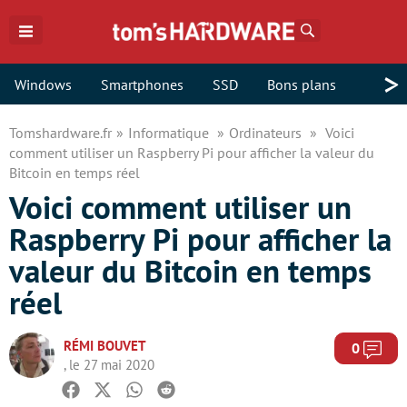
Rechercher
>
Windows
Smartphones
SSD
Bons plans
Tomshardware.fr
Informatique
Ordinateurs
Voici
comment utiliser un Raspberry Pi pour afficher la valeur du
Bitcoin en temps réel
Voici comment utiliser un
Raspberry Pi pour afficher la
valeur du Bitcoin en temps
réel
RÉMI BOUVET
Com
0
, le 27 mai 2020
Facebook
Twitter
Whatsapp
Reddit