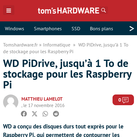
Rechercher
>
Windows
Smartphones
SSD
Bons plans
Tomshardware.fr
Informatique
WD PiDrive, jusqu’à 1 To
de stockage pour les Raspberry Pi
WD PiDrive, jusqu’à 1 To de
stockage pour les Raspberry
Pi
MATTHIEU LAMELOT
Com
0
, le 17 novembre 2016
Facebook
Twitter
Whatsapp
Reddit
WD a conçu des disques durs tout exprès pour le
Raspberry Pi, qui permettent de contourner les