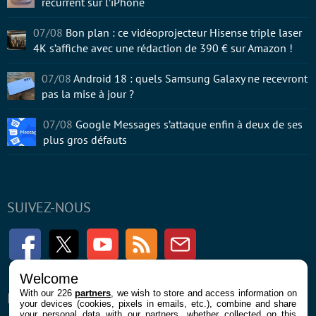
récurrent sur l’iPhone
07/08
Bon plan : ce vidéoprojecteur Hisense triple laser
4K s’affiche avec une rédaction de 390 € sur Amazon !
07/08
Android 18 : quels Samsung Galaxy ne recevront
pas la mise à jour ?
07/08
Google Messages s’attaque enfin à deux de ses
plus gros défauts
SUIVEZ-NOUS
Facebook
Twitter
Youtube
RSS
Newsletter
Welcome
With our 226
partners
, we wish to store and access information on
ENTREPRISE
À PROPOS
your devices (cookies, pixels in emails, etc.), combine and share
your personal data with our partners, whether collected on this