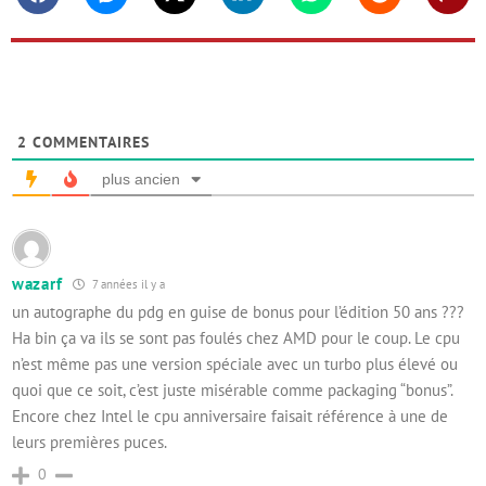
Facebook
Messenger
Twitter
Linkedin
Whatsapp
Reddit
Shar
2
COMMENTAIRES
plus ancien
wazarf
7 années il y a
un autographe du pdg en guise de bonus pour l’édition 50 ans ???
Ha bin ça va ils se sont pas foulés chez AMD pour le coup. Le cpu
n’est même pas une version spéciale avec un turbo plus élevé ou
quoi que ce soit, c’est juste misérable comme packaging “bonus”.
Encore chez Intel le cpu anniversaire faisait référence à une de
leurs premières puces.
0