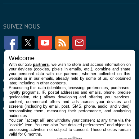
SUIVEZ-NOUS
Facebook
Twitter
Youtube
RSS
Newsletter
Welcome
With our 226
partners
, we wish to store and access information on
ENTREPRISE
À PROPOS
your devices (cookies, pixels in emails, etc.), combine and share
your personal data with our partners, whether collected on this
website or in our emails, already held by some of us, or obtained
Confidentialité et Cookies
Contact
later, including in other contexts.
Processing this data (identifiers, browsing, preferences, purchases,
Mentions légales et CGU
loyalty programs, IP, postal addresses and emails, phone, precise
geolocation, etc.) allows developing and offering you services,
Préférences Cookies
content, commercial offers and ads across your devices and
screens (including by email, post, SMS, phone, audio, and video),
Qui sommes nous
personalising them, measuring their performance, and analysing
audiences.
You can "accept all" and withdraw your consent at any time via the
"cookie" icon
. You can also "set detailed preferences" and object to
processing activities not subject to consent. These choices remain
valid for 6 months.
powered by