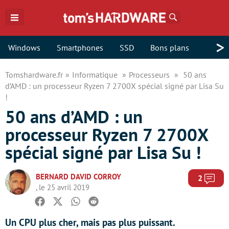
Rechercher
>
Windows
Smartphones
SSD
Bons plans
Tomshardware.fr
Informatique
Processeurs
50 ans
d’AMD : un processeur Ryzen 7 2700X spécial signé par Lisa Su
!
50 ans d’AMD : un
processeur Ryzen 7 2700X
spécial signé par Lisa Su !
BERNARD DAVID CORROY
Com
2
, le 25 avril 2019
Facebook
Twitter
Whatsapp
Reddit
Un CPU plus cher, mais pas plus puissant.